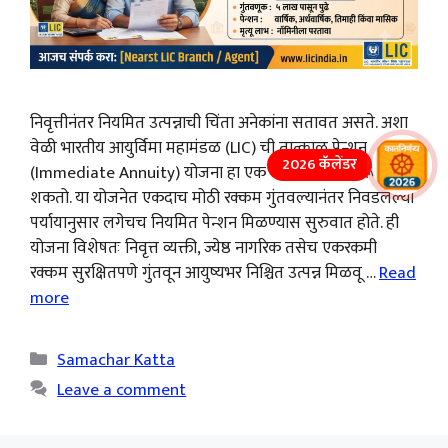
निवृत्तीनंतर नियमित उत्पन्नाची चिंता अनेकांना सतावत असते. अशा
वेळी भारतीय आयुर्विमा महामंडळ (LIC) ची तात्काळ पेन्शन
2026 कॅलेंडर
(Immediate Annuity) योजना हा एक चांगला पर्याय ठरू
शकतो. या योजनेत एकदाच मोठी रक्कम गुंतवल्यानंतर निवडलेल्या
पर्यायानुसार लगेचच नियमित पेन्शन मिळण्यास सुरुवात होते. ही
योजना विशेषतः निवृत्त व्यक्ती, ज्येष्ठ नागरिक तसेच एकरकमी
रक्कम सुरक्षितपणे गुंतवून आयुष्यभर निश्चित उत्पन्न मिळवू …
Read
more
Categories
Samachar Katta
Leave a comment