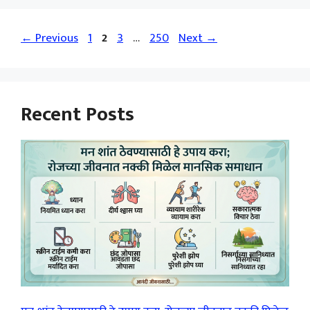
Page
Page
Page
Page
←
Previous
1
2
3
…
250
Next
→
Recent Posts