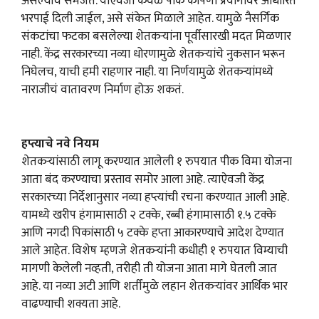
असल्याचे समजते. याऐवजी केवळ पीक कापणी प्रयोगावर आधारित
भरपाई दिली जाईल, असे संकेत मिळाले आहेत. यामुळे नैसर्गिक
संकटांचा फटका बसलेल्या शेतकऱ्यांना पूर्वीसारखी मदत मिळणार
नाही. केंद्र सरकारच्या नव्या धोरणामुळे शेतकऱ्यांचे नुकसान भरून
निघेलच, याची हमी राहणार नाही. या निर्णयामुळे शेतकऱ्यांमध्ये
नाराजीचं वातावरण निर्माण होऊ शकतं.
हप्त्याचे नवे नियम
शेतकऱ्यांसाठी लागू करण्यात आलेली १ रुपयात पीक विमा योजना
आता बंद करण्याचा प्रस्ताव समोर आला आहे. त्याऐवजी केंद्र
सरकारच्या निर्देशानुसार नव्या हप्त्यांची रचना करण्यात आली आहे.
यामध्ये खरीप हंगामासाठी २ टक्के, रब्बी हंगामासाठी १.५ टक्के
आणि नगदी पिकांसाठी ५ टक्के हप्ता आकारण्याचे आदेश देण्यात
आले आहेत. विशेष म्हणजे शेतकऱ्यांनी कधीही १ रुपयात विम्याची
मागणी केलेली नव्हती, तरीही ती योजना आता मागे घेतली जात
आहे. या नव्या अटी आणि शर्तींमुळे लहान शेतकऱ्यांवर आर्थिक भार
वाढण्याची शक्यता आहे.