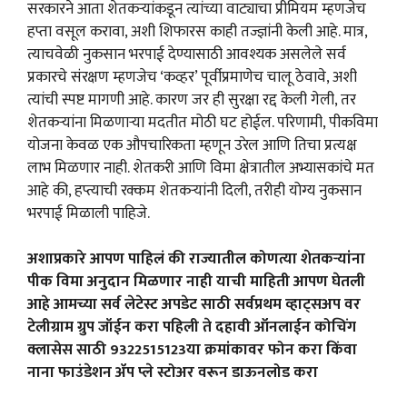
सरकारने आता शेतकऱ्यांकडून त्यांच्या वाट्याचा प्रीमियम म्हणजेच
हप्ता वसूल करावा, अशी शिफारस काही तज्ज्ञांनी केली आहे. मात्र,
त्याचवेळी नुकसान भरपाई देण्यासाठी आवश्यक असलेले सर्व
प्रकारचे संरक्षण म्हणजेच ‘कव्हर’ पूर्वीप्रमाणेच चालू ठेवावे, अशी
त्यांची स्पष्ट मागणी आहे. कारण जर ही सुरक्षा रद्द केली गेली, तर
शेतकऱ्यांना मिळणाऱ्या मदतीत मोठी घट होईल. परिणामी, पीकविमा
योजना केवळ एक औपचारिकता म्हणून उरेल आणि तिचा प्रत्यक्ष
लाभ मिळणार नाही. शेतकरी आणि विमा क्षेत्रातील अभ्यासकांचे मत
आहे की, हप्त्याची रक्कम शेतकऱ्यांनी दिली, तरीही योग्य नुकसान
भरपाई मिळाली पाहिजे.
अशाप्रकारे आपण पाहिलं की राज्यातील कोणत्या शेतकऱ्यांना
पीक विमा अनुदान मिळणार नाही याची माहिती आपण घेतली
आहे आमच्या सर्व लेटेस्ट अपडेट साठी सर्वप्रथम व्हाट्सअप वर
टेलीग्राम ग्रुप जॉईन करा पहिली ते दहावी ऑनलाईन कोचिंग
क्लासेस साठी 9322515123या क्रमांकावर फोन करा किंवा
नाना फाउंडेशन ॲप प्ले स्टोअर वरून डाऊनलोड करा