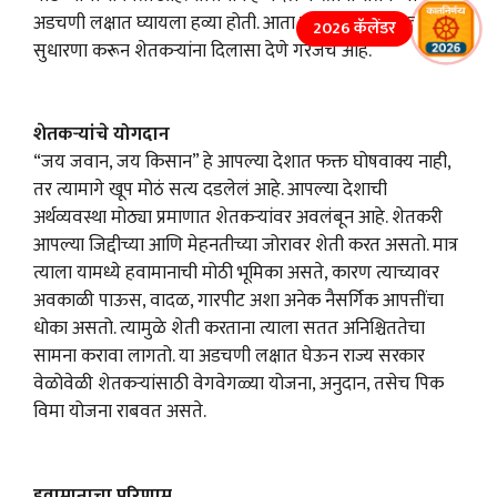
अडचणी लक्षात घ्यायला हव्या होती. आता तरी या अटींमध्ये काही
2026 कॅलेंडर
सुधारणा करून शेतकऱ्यांना दिलासा देणे गरजेचे आहे.
शेतकऱ्यांचे योगदान
“जय जवान, जय किसान” हे आपल्या देशात फक्त घोषवाक्य नाही,
तर त्यामागे खूप मोठं सत्य दडलेलं आहे. आपल्या देशाची
अर्थव्यवस्था मोठ्या प्रमाणात शेतकऱ्यांवर अवलंबून आहे. शेतकरी
आपल्या जिद्दीच्या आणि मेहनतीच्या जोरावर शेती करत असतो. मात्र
त्याला यामध्ये हवामानाची मोठी भूमिका असते, कारण त्याच्यावर
अवकाळी पाऊस, वादळ, गारपीट अशा अनेक नैसर्गिक आपत्तींचा
धोका असतो. त्यामुळे शेती करताना त्याला सतत अनिश्चिततेचा
सामना करावा लागतो. या अडचणी लक्षात घेऊन राज्य सरकार
वेळोवेळी शेतकऱ्यांसाठी वेगवेगळ्या योजना, अनुदान, तसेच पिक
विमा योजना राबवत असते.
हवामानाचा परिणाम