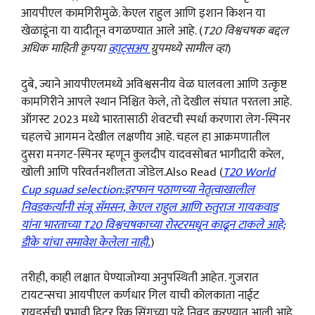
आयपीएल कामगिरीमुळे. केएल राहुल आणि इशान किशन या
खेळाडूंना या यादीतून वगळण्यात आले आहे. (
T20 विश्वचषक बद्दल
अधिक माहिती कृपया
व्हाट्सअप
ग्रुपमध्ये सामील व्हा
)
दुबे, ज्याने आयपीएलमध्ये अविश्वसनीय वेळ घालवला आणि उत्कृष्ट
कामगिरीने आपले स्थान निश्चित केले, तो देखील संघात परतला आहे.
ऑगस्ट 2023 मध्ये भारतासाठी शेवटची स्पर्धा करणारा लेग-स्पिनर
चहलचे आगमन देखील लक्षणीय आहे. चहल हा आक्रमणातील
दुसरा मनगट-स्पिनर म्हणून कुलदीप यादवसोबत भागीदारी करेल,
खोली आणि परिवर्तनशीलता जोडेल.Also Read (
T20 World
Cup squad selection:इरफान पठाणच्या नेतृत्वाखालील
निवडकर्त्यांनी संजू सॅमसन, केएल राहुल आणि रुतुराज गायकवाड
यांना भारताच्या T20 विश्वचषकाच्या रोस्टरमधून काढून टाकले आहे;
डीके यांचा समावेश केलेला नाही.
)
तरीही, काही लक्षात घेण्याजोग्या अनुपस्थिती आहेत. गुजरात
टायटन्सचा आयपीएल कर्णधार गिल याची कोलकाता नाईट
रायडर्सची प्रभावी हिटर रिंकू सिंगच्या पुढे निवड करण्यात आली आहे.