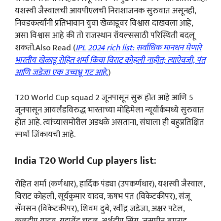
यशस्वी जैस्वालची आयपीएलची निराशाजनक सुरुवात असूनही,
निवडकर्त्यांनी प्रतिभावान युवा खेळाडूवर विश्वास दाखवला आहे,
असा विश्वास आहे की तो राजस्थान रॉयल्ससाठी परिस्थिती बदलू
शकतो.Also Read (
IPL 2024 rich list: सर्वाधिक मानधन घेणारे
भारतीय खेळाडू रोहित शर्मा किंवा विराट कोहली नाहीत; त्याऐवजी, पंत
आणि जडेजा एक उच्चभ्रू गट आहे.
)
T20 World Cup squad 2 जूनपासून सुरू होत आहे आणि 5
जूनपासून आयर्लंडविरुद्ध भारताच्या मोहिमेला न्यूयॉर्कमध्ये सुरुवात
होत आहे. त्यांच्यासमोरील अडथळे असताना, संघाला ही बहुप्रतिक्षित
स्पर्धा जिंकायची आहे.
India T20 World Cup players list:
रोहित शर्मा (कर्णधार), हार्दिक पंड्या (उपकर्णधार), यशस्वी जैस्वाल,
विराट कोहली, सूर्यकुमार यादव, ऋषभ पंत (विकेटकीपर), संजू
सॅमसन (विकेटकीपर), शिवम दुबे, रवींद्र जडेजा, अक्षर पटेल,