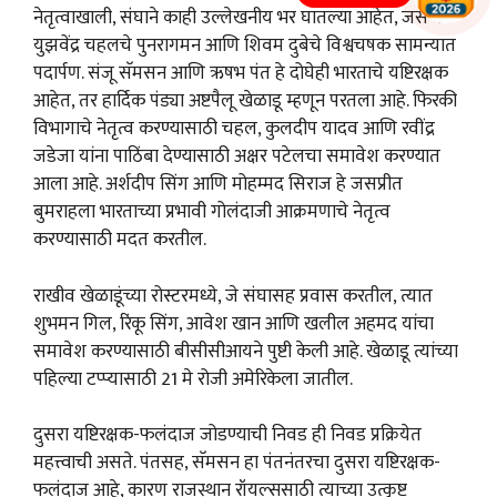
नेतृत्वाखाली, संघाने काही उल्लेखनीय भर घातल्या आहेत, जसे की
युझवेंद्र चहलचे पुनरागमन आणि शिवम दुबेचे विश्वचषक सामन्यात
पदार्पण. संजू सॅमसन आणि ऋषभ पंत हे दोघेही भारताचे यष्टिरक्षक
आहेत, तर हार्दिक पंड्या अष्टपैलू खेळाडू म्हणून परतला आहे. फिरकी
विभागाचे नेतृत्व करण्यासाठी चहल, कुलदीप यादव आणि रवींद्र
जडेजा यांना पाठिंबा देण्यासाठी अक्षर पटेलचा समावेश करण्यात
आला आहे. अर्शदीप सिंग आणि मोहम्मद सिराज हे जसप्रीत
बुमराहला भारताच्या प्रभावी गोलंदाजी आक्रमणाचे नेतृत्व
करण्यासाठी मदत करतील.
राखीव खेळाडूंच्या रोस्टरमध्ये, जे संघासह प्रवास करतील, त्यात
शुभमन गिल, रिंकू सिंग, आवेश खान आणि खलील अहमद यांचा
समावेश करण्यासाठी बीसीसीआयने पुष्टी केली आहे. खेळाडू त्यांच्या
पहिल्या टप्प्यासाठी 21 मे रोजी अमेरिकेला जातील.
दुसरा यष्टिरक्षक-फलंदाज जोडण्याची निवड ही निवड प्रक्रियेत
महत्त्वाची असते. पंतसह, सॅमसन हा पंतनंतरचा दुसरा यष्टिरक्षक-
फलंदाज आहे, कारण राजस्थान रॉयल्ससाठी त्याच्या उत्कृष्ट