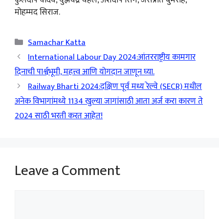
कुलदीप यादव, युझवेंद्र चहल, अर्शदीप सिंग, जसप्रीत बुमराह,
मोहम्मद सिराज.
Categories
Samachar Katta
International Labour Day 2024:आंतरराष्ट्रीय कामगार
दिनाची पार्श्वभूमी, महत्त्व आणि योगदान जाणून घ्या.
Railway Bharti 2024:दक्षिण पूर्व मध्य रेल्वे (SECR) मधील
अनेक विभागांमध्ये 1134 खुल्या जागांसाठी आता अर्ज करा कारण ते
2024 साठी भरती करत आहेत!
Leave a Comment
Comment