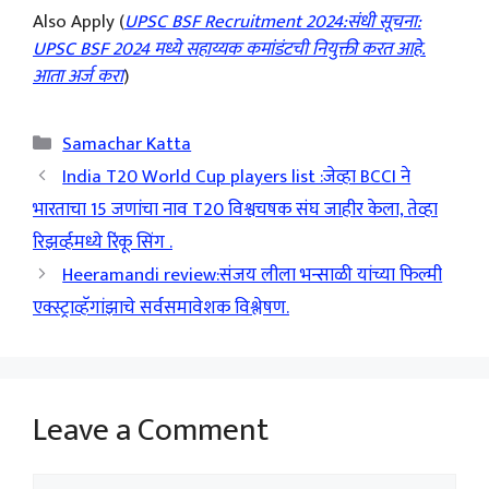
Also Apply (
UPSC BSF Recruitment 2024:संधी सूचना:
UPSC BSF 2024 मध्ये सहाय्यक कमांडंटची नियुक्ती करत आहे.
आता अर्ज करा
)
Categories
Samachar Katta
India T20 World Cup players list :जेव्हा BCCI ने
भारताचा 15 जणांचा नाव T20 विश्वचषक संघ जाहीर केला, तेव्हा
रिझर्व्हमध्ये रिंकू सिंग .
Heeramandi review:संजय लीला भन्साळी यांच्या फिल्मी
एक्स्ट्राव्हॅगांझाचे सर्वसमावेशक विश्लेषण.
Leave a Comment
Comment