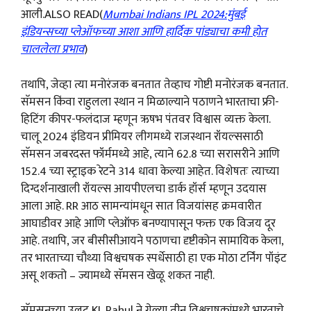
आली.ALSO READ(
Mumbai Indians IPL 2024:मुंबई
इंडियन्सच्या प्लेऑफच्या आशा आणि हार्दिक पांड्याचा कमी होत
चाललेला प्रभाव
)
तथापि, जेव्हा त्या मनोरंजक बनतात तेव्हाच गोष्टी मनोरंजक बनतात.
सॅमसन किंवा राहुलला स्थान न मिळाल्याने पठाणने भारताचा फ्री-
हिटिंग कीपर-फलंदाज म्हणून ऋषभ पंतवर विश्वास व्यक्त केला.
चालू 2024 इंडियन प्रीमियर लीगमध्ये राजस्थान रॉयल्ससाठी
सॅमसन जबरदस्त फॉर्ममध्ये आहे, त्याने 62.8 च्या सरासरीने आणि
152.4 च्या स्ट्राइक रेटने 314 धावा केल्या आहेत. विशेषतः त्याच्या
दिग्दर्शनाखाली रॉयल्स आयपीएलचा डार्क हॉर्स म्हणून उदयास
आला आहे. RR आठ सामन्यांमधून सात विजयांसह क्रमवारीत
आघाडीवर आहे आणि प्लेऑफ बनण्यापासून फक्त एक विजय दूर
आहे. तथापि, जर बीसीसीआयने पठाणचा दृष्टीकोन सामायिक केला,
तर भारताच्या चौथ्या विश्वचषक स्पर्धेसाठी हा एक मोठा टर्निंग पॉइंट
असू शकतो – ज्यामध्ये सॅमसन खेळू शकत नाही.
सॅमसनच्या उलट KL Rahul ने गेल्या तीन विश्वचषकांमध्ये भारताचे