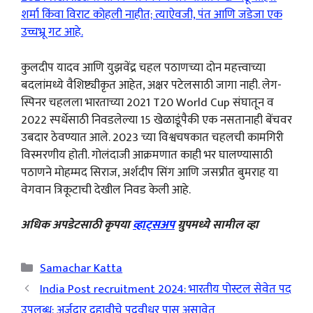
शर्मा किंवा विराट कोहली नाहीत; त्याऐवजी, पंत आणि जडेजा एक
उच्चभ्रू गट आहे.
कुलदीप यादव आणि युझवेंद्र चहल पठाणच्या दोन महत्त्वाच्या
बदलांमध्ये वैशिष्ट्यीकृत आहेत, अक्षर पटेलसाठी जागा नाही. लेग-
स्पिनर चहलला भारताच्या 2021 T20 World Cup संघातून व
2022 स्पर्धेसाठी निवडलेल्या 15 खेळाडूंपैकी एक नसतानाही बेंचवर
उबदार ठेवण्यात आले. 2023 च्या विश्वचषकात चहलची कामगिरी
विस्मरणीय होती. गोलंदाजी आक्रमणात काही भर घालण्यासाठी
पठाणने मोहम्मद सिराज, अर्शदीप सिंग आणि जसप्रीत बुमराह या
वेगवान त्रिकूटाची देखील निवड केली आहे.
अधिक अपडेटसाठी कृपया
व्हाट्सअप
ग्रुपमध्ये सामील व्हा
Categories
Samachar Katta
India Post recruitment 2024: भारतीय पोस्टल सेवेत पद
उपलब्ध; अर्जदार दहावीचे पदवीधर पास असावेत