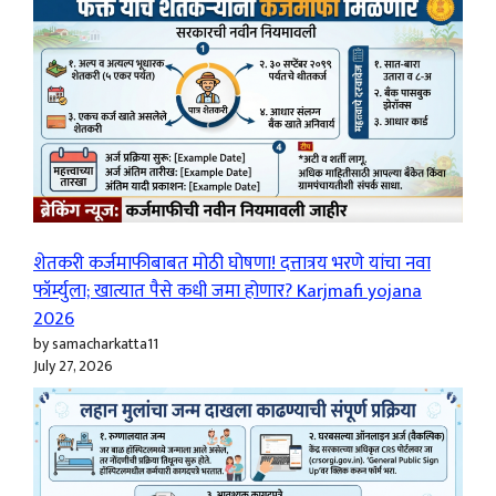
शेतकरी कर्जमाफीबाबत मोठी घोषणा! दत्तात्रय भरणे यांचा नवा
फॉर्म्युला; खात्यात पैसे कधी जमा होणार? Karjmafi yojana
2026
by samacharkatta11
July 27, 2026