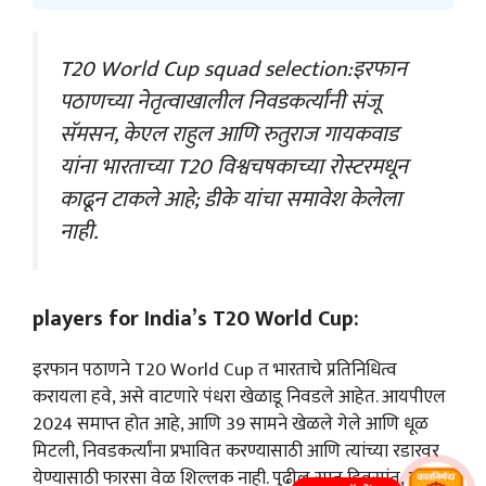
T20 World Cup squad selection:इरफान
पठाणच्या नेतृत्वाखालील निवडकर्त्यांनी संजू
सॅमसन, केएल राहुल आणि रुतुराज गायकवाड
यांना भारताच्या T20 विश्वचषकाच्या रोस्टरमधून
काढून टाकले आहे; डीके यांचा समावेश केलेला
नाही.
players for India’s T20 World Cup:
इरफान पठाणने T20 World Cup त भारताचे प्रतिनिधित्व
करायला हवे, असे वाटणारे पंधरा खेळाडू निवडले आहेत. आयपीएल
2024 समाप्त होत आहे, आणि 39 सामने खेळले गेले आणि धूळ
मिटली, निवडकर्त्यांना प्रभावित करण्यासाठी आणि त्यांच्या रडारवर
येण्यासाठी फारसा वेळ शिल्लक नाही. पुढील सात दिवसांत, अजित