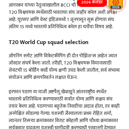
2026 कॅलेंडर
आगरकर यांच्या नेतृत्वाखालील BCCI ची निवड समिती आगामी
T20 विश्वचषक स्पर्धेसाठी भारताचा संघ जाहीर करेल अशी अपेक्षा
आहे. यूएसए आणि वेस्ट इंडिजमध्ये 1 जूनपासून सुरू होणारा संघ
अंतिम 15 मध्ये भारताचे प्रतिनिधित्व करेल हा चर्चेचा विषय आहे.
T20 World Cup squad selection
ओपनिंग स्लॉट आणि विकेटकीपिंग ही दोन पोझिशन्स आहेत ज्यात
जोरदार संघर्ष केला जातो. तरीही, T20 विश्वचषक विमानासाठी
शेवटची 15 बोर्डिंग कार्डे योग्य क्षणी उघड केली जातील, सर्व संभाव्य
संयोजन आणि क्रमपरिवर्तन लक्षात घेऊन.
इरफान पठाण या माजी अष्टपैलू खेळाडूने आंतरराष्ट्रीय स्पर्धेत
भारताचे प्रतिनिधित्व करण्यासाठी सर्वात योग्य आणि सक्षम संघ
तयार केला आहे. पठाणच्या बहुतेक निवडींचा अंदाज होता, तर काही
अनपेक्षित सोडल्या गेल्या. यशस्वी जैस्वालला प्रथम रोहित शर्मा,
त्यानंतर तिसऱ्या क्रमांकावर विराट कोहली आणि चौथ्या क्रमांकावर
सूर्यकुमार यादवला यशस्वी भागीदारी करण्याची परवानगी देण्यात