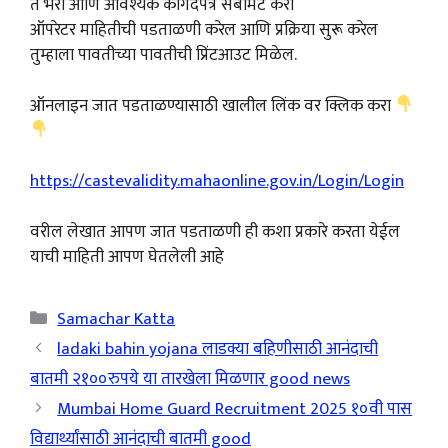
ते भरा आणि आवश्यक कागदपत्रे सबमिट करा
ऑपरेटर माहितीची पडताळणी करेल आणि प्रक्रिया सुरू करेल
तुम्हाला पावतीच्या पावतीची प्रिंटआउट मिळेल.
ऑनलाइन जात पडताळण्यासाठी खालील लिंक वर क्लिक करा
https://castevalidity.mahaonline.gov.in/Login/Login
वरील लेखात आपण जात पडताळणी ही कशा प्रकारे करता येईल
याची माहिती आपण घेतलेली आहे
Categories
Samachar Katta
ladaki bahin yojana लाडक्या बहिणीसाठी आनंदाची
बातमी २१००रुपये या तारखेला मिळणार good news
Mumbai Home Guard Recruitment 2025 १०वी पास
विद्यार्थ्यांसाठी आनंदाची बातमी good