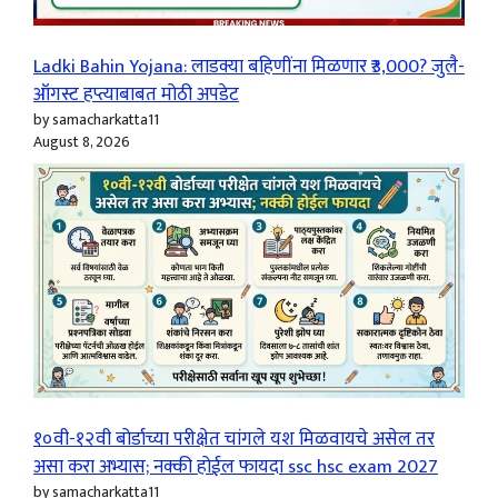
Ladki Bahin Yojana: लाडक्या बहिणींना मिळणार ₹3,000? जुलै-
ऑगस्ट हप्त्याबाबत मोठी अपडेट
by samacharkatta11
August 8, 2026
१०वी-१२वी बोर्डाच्या परीक्षेत चांगले यश मिळवायचे असेल तर
असा करा अभ्यास; नक्की होईल फायदा ssc hsc exam 2027
by samacharkatta11