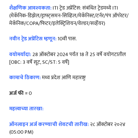
शैक्षणिक आवश्यकता:
ITI ट्रेड अप्रेंटिस: संबंधित ट्रेडमध्ये ITI
(मेकॅनिक-डिझेल/ड्राफ्ट्समन-सिव्हिल/मेकॅनिस्ट/टर्नर/पंप ऑपरेटर/
मेकॅनिक/COPA/फिटर/इलेक्ट्रिशियन/वेल्डर/सर्व्हेयर)
नवीन ट्रेड अप्रेंटिस म्हणून:
10वी पास.
वयोमर्यादा:
28 ऑक्टोबर 2024 पर्यंत 18 ते 25 वर्षे वयोगटातील
[OBC: 3 वर्षे सूट, SC/ST: 5 वर्षे]
कामाचे ठिकाण:
मध्य प्रदेश आणि महाराष्ट्र
अर्ज फी =
0
महत्त्वाच्या तारखा:
ऑनलाइन अर्ज करण्याची शेवटची तारीख:
२८ ऑक्टोबर २०२४
(05:00 PM)