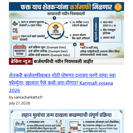
शेतकरी कर्जमाफीबाबत मोठी घोषणा! दत्तात्रय भरणे यांचा नवा
फॉर्म्युला; खात्यात पैसे कधी जमा होणार? Karjmafi yojana
2026
by samacharkatta11
July 27, 2026