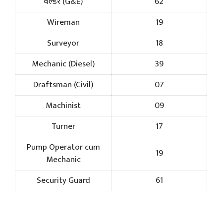
वेल्डर (G&E)
62
Wireman
19
Surveyor
18
Mechanic (Diesel)
39
Draftsman (Civil)
07
Machinist
09
Turner
17
Pump Operator cum
19
Mechanic
Security Guard
61