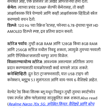
समर्थित आहे, एक प्रोसेसर जो अखंड ऑपरेशनची हमी देतो.
कॅमेरा
: त्याच्या प्रचंड 50MP सेल्फी कॅमेरासह, तो काही
आश्चर्यकारक चित्रे घेण्याचे आणि काही आश्चर्यकारक व्हिडिओ कॉल
करण्याचे वचन देतो.
डिस्प्ले
: 120 Hz च्या रिफ्रेश रेटसह, फोनचा 6.78-इंचाचा फुल HD
AMOLED डिस्प्ले स्पष्ट, द्रव प्रतिमा प्रदान करतो.
स्टोरेज पर्याय
: तुम्ही 8GB RAM आणि 128GB किंवा 8GB RAM
आणि 256GB स्टोरेज मधील निवडू शकता, ज्यामुळे तुमच्या फायली
आणि ऍप्लिकेशन्ससाठी भरपूर जागा मिळेल.
विस्तारण्यायोग्य स्टोरेज
: आवश्यक असल्यास अतिरिक्त जागा
प्रदान करण्यासाठी मायक्रोएसडी कार्ड वापरले जाऊ शकते.
कनेक्टिव्हिटी
: द्रुत डेटा ट्रान्सफरसाठी, यात USB टाइप-सी
कनेक्शन, ब्लूटूथ 5.1 सुसंगतता आणि वाय-फाय 6 वैशिष्ट्ये आहेत.
वेल्वेट रेड किंवा सिल्क ब्लू मधून निवडून तुम्ही तुमचा स्मार्टफोन
एका स्प्लॅश ऑफ फ्लेअरसह सानुकूलित करू शकता.Also read
(
Realme Narzo 70x 5G: अपेक्षित किंमत, वैशिष्ट्ये आणि बरेच