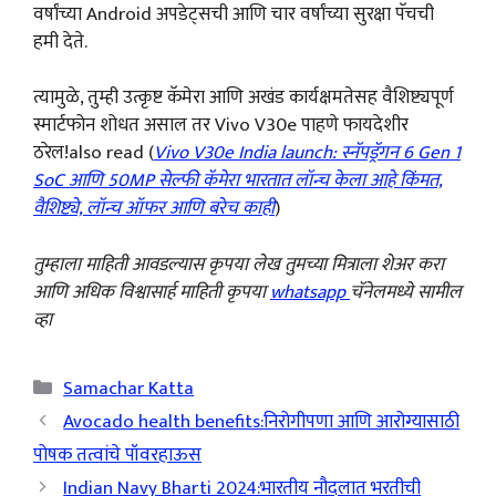
वर्षांच्या Android अपडेट्सची आणि चार वर्षांच्या सुरक्षा पॅचची
हमी देते.
त्यामुळे, तुम्ही उत्कृष्ट कॅमेरा आणि अखंड कार्यक्षमतेसह वैशिष्ट्यपूर्ण
स्मार्टफोन शोधत असाल तर Vivo V30e पाहणे फायदेशीर
ठरेल!also read (
Vivo V30e India launch: स्नॅपड्रॅगन 6 Gen 1
SoC आणि 50MP सेल्फी कॅमेरा भारतात लॉन्च केला आहे किंमत,
वैशिष्ट्ये, लॉन्च ऑफर आणि बरेच काही
)
तुम्हाला माहिती आवडल्यास कृपया लेख तुमच्या मित्राला शेअर करा
आणि अधिक विश्वासार्ह माहिती कृपया
whatsapp
चॅनेलमध्ये सामील
व्हा
Categories
Samachar Katta
Avocado health benefits:निरोगीपणा आणि आरोग्यासाठी
पोषक तत्वांचे पॉवरहाऊस
Indian Navy Bharti 2024:भारतीय नौदलात भरतीची