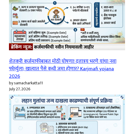
शेतकरी कर्जमाफीबाबत मोठी घोषणा! दत्तात्रय भरणे यांचा नवा
फॉर्म्युला; खात्यात पैसे कधी जमा होणार? Karjmafi yojana
2026
by samacharkatta11
July 27, 2026