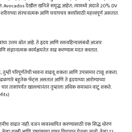
Avocados देखील खनिजे समृद्ध आहेत; त्यामध्ये अंदाजे 20% DV
ीराच्या संरचनात्मक आणि चयापचय कार्यांसाठी महत्त्वपूर्ण असतात.
तत्वांचा उत्तम स्रोत आहे. ते हृदय आणि रक्तवहिन्यासंबंधी आजार
ि संज्ञानात्मक कार्यक्षमतेत वाढ करण्यास मदत करतात.
आहे, तुम्ही परिपूर्णतेची भावना वाढवू शकता आणि उपासमार टाळू शकता.
 आढळणारे बहुतेक फॅट्स असतात आणि ते हृदयाच्या आरोग्याच्या
स चार तासांपर्यंत खाल्ल्यानंतर तुम्हाला अधिक समाधान वाटू शकते.
fits)
नेहमीच वाढत नाही. वजन व्यवस्थापित करण्यासाठी एक सिद्ध धोरण
 जेव्हा चरबी आणि उष्मांकाचा वापर विचारात घेतला जातो, तेव्हा 12