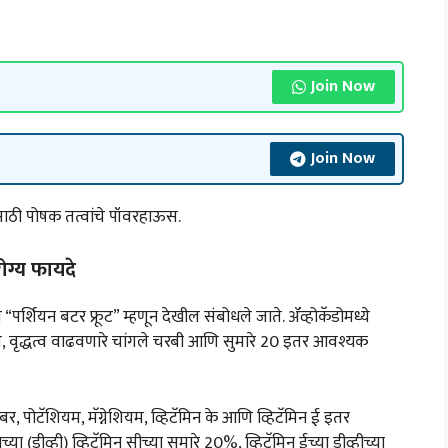
Join Now
Join Now
ठी पोषक तत्वांचे पॉवरहाऊस.
ग्य फायदे
“पर्शियन बटर फ्रूट” म्हणून देखील संबोधले जाते. ॲव्होकॅडोमध्ये
, वृद्धत्व वाढवणारे चांगले चरबी आणि सुमारे 20 इतर आवश्यक
बर, पोटॅशियम, मॅग्नेशियम, व्हिटॅमिन के आणि व्हिटॅमिन ई इतर
च्या (डीव्ही) व्हिटॅमिन सीच्या सुमारे 20%, व्हिटॅमिन ईच्या डीव्हीच्या