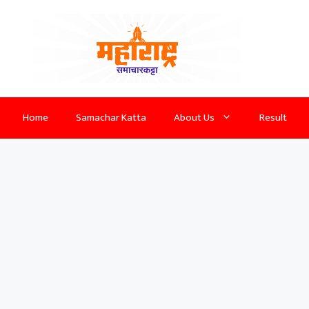
Home
Samachar Katta
About Us
Result