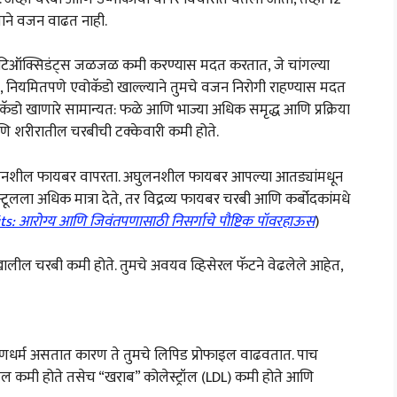
ाने वजन वाढत नाही.
ँटिऑक्सिडंट्स जळजळ कमी करण्यास मदत करतात, जे चांगल्या
 नियमितपणे एवोकॅडो खाल्ल्याने तुमचे वजन निरोगी राहण्यास मदत
ोकॅडो खाणारे सामान्यत: फळे आणि भाज्या अधिक समृद्ध आणि प्रक्रिया
र आणि शरीरातील चरबीची टक्केवारी कमी होते.
आणि अघुलनशील फायबर वापरता. अघुलनशील फायबर आपल्या आतड्यांमधून
ूलला अधिक मात्रा देते, तर विद्रव्य फायबर चरबी आणि कर्बोदकांमधे
s: आरोग्य आणि जिवंतपणासाठी निसर्गाचे पौष्टिक पॉवरहाऊस
)
ेखालील चरबी कमी होते. तुमचे अवयव व्हिसेरल फॅटने वेढलेले आहेत,
ुणधर्म असतात कारण ते तुमचे लिपिड प्रोफाइल वाढवतात. पाच
ॉल कमी होते तसेच “खराब” कोलेस्ट्रॉल (LDL) कमी होते आणि