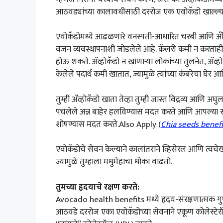
आठवड्यांच्या कालावधीसाठी दररोज एक एवोकॅडो खाल्ल्य
एवोकॅडोमध्ये आढळणारे वनस्पती-आधारित चरबी आणि अ
वजन व्यवस्थापनाशी जोडलेले आहे. कॅलरी कमी न करताही,
होऊ शकते. ॲव्होकॅडो न खाणाऱ्या लोकांच्या तुलनेत, ॲव्ह
केलेले पदार्थ कमी खातात, ज्यामुळे त्यांच्या कंबरेचा घे
तुम्ही ॲव्होकॅडो खाता तेव्हा तुम्ही जास्त विद्रव्य 
पचलेले अन्न बाहेर हलविण्यास मदत करते आणि आपल्या स्ट
शोषण्यास मदत करते.Also Apply (
Chia seeds benefit
एवोकॅडोचे सेवन केल्याने कालांतराने व्हिसेरल आणि त्वच
ज्यामुळे तुम्हाला मधुमेहाचा धोका वाढतो.
तुमच्या हृदयाचे रक्षण करते:
Avocado health benefits मध्ये हृदय-संरक्षणात्मक ग
आठवडे दररोज एका एवोकॅडोच्या सेवनाने एकूण कोलेस्टेर