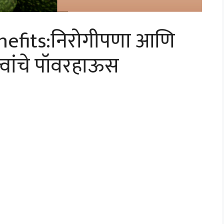
efits:निरोगीपणा आणि
्वांचे पॉवरहाऊस