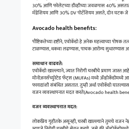
30% आणि फोलेटच्या डीव्हीच्या जवळपास 40% असतात. 
मॅग्नेशियम आणि 30% DV पोटॅशियम असते, दोन घटक जे शर
Avocado health benefits:
पौष्टिकतेच्या दृष्टीने, एवोकॅडो हे अनेक महत्त्वाच्या पोषक 
टाळण्यास, थकवा लढण्यास, पाचक आरोग्य सुधारण्यास आण
समाधान वाढवते:
एवोकॅडो खाल्ल्याने, ज्यात निरोगी चरबीचे प्रमाण जास्त 
मोनोअनसॅच्युरेटेड फॅट्स (MUFAs) मध्ये ॲव्होकॅडोमध्ये
फायद्यांशी संबंधित असतात. तुम्ही अर्धा एवोकॅडो घातल्या
वजन व्यवस्थापनात मदत करते(Avocado health bene
वजन व्यवस्थापनात मदत:
लोकप्रिय गृहीतके असूनही, चरबी खाल्ल्याने तुमचे वजन 
म्हणजे निरोगी चरबीचे सेवन करणे, जसे की ॲव्होकॅडोमध्ये.