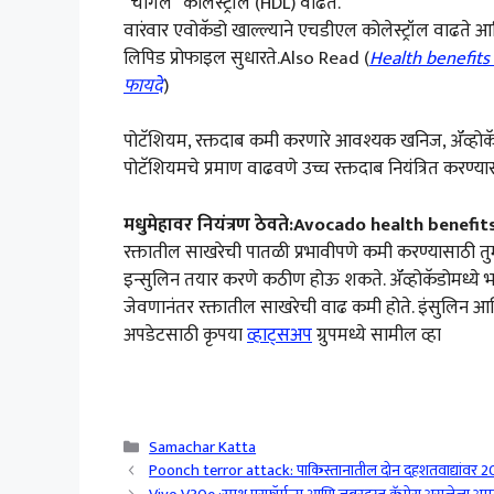
“चांगले” कोलेस्ट्रॉल (HDL) वाढते.
वारंवार एवोकॅडो खाल्ल्याने एचडीएल कोलेस्ट्रॉल वाढते 
लिपिड प्रोफाइल सुधारते.Also Read (
Health benefits o
फायदे
)
पोटॅशियम, रक्तदाब कमी करणारे आवश्यक खनिज, ॲव्होक
पोटॅशियमचे प्रमाण वाढवणे उच्च रक्तदाब नियंत्रित करण्य
मधुमेहावर नियंत्रण ठेवते:Avocado health benefit
रक्तातील साखरेची पातळी प्रभावीपणे कमी करण्यासाठी तुमच
इन्सुलिन तयार करणे कठीण होऊ शकते. ॲव्होकॅडोमध्ये भ
जेवणानंतर रक्तातील साखरेची वाढ कमी होते. इंसुलिन आण
अपडेटसाठी कृपया
व्हाट्सअप
ग्रुपमध्ये सामील व्हा
Categories
Samachar Katta
Poonch terror attack: पाकिस्तानातील दोन दहशतवाद्यांवर 20