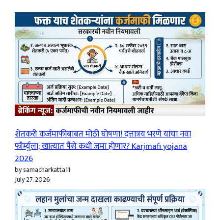
शेतकरी कर्जमाफीबाबत मोठी घोषणा! दत्तात्रय भरणे यांचा नवा
फॉर्म्युला; खात्यात पैसे कधी जमा होणार? Karjmafi yojana
2026
by samacharkatta11
July 27, 2026