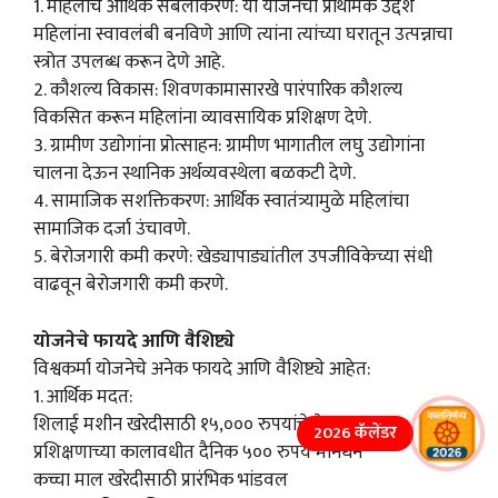
1. महिलांचे आर्थिक सबलीकरण: या योजनेचा प्राथमिक उद्देश
महिलांना स्वावलंबी बनविणे आणि त्यांना त्यांच्या घरातून उत्पन्नाचा
स्त्रोत उपलब्ध करून देणे आहे.
2. कौशल्य विकास: शिवणकामासारखे पारंपारिक कौशल्य
विकसित करून महिलांना व्यावसायिक प्रशिक्षण देणे.
3. ग्रामीण उद्योगांना प्रोत्साहन: ग्रामीण भागातील लघु उद्योगांना
चालना देऊन स्थानिक अर्थव्यवस्थेला बळकटी देणे.
4. सामाजिक सशक्तिकरण: आर्थिक स्वातंत्र्यामुळे महिलांचा
सामाजिक दर्जा उंचावणे.
5. बेरोजगारी कमी करणे: खेड्यापाड्यांतील उपजीविकेच्या संधी
वाढवून बेरोजगारी कमी करणे.
योजनेचे फायदे आणि वैशिष्ट्ये
विश्वकर्मा योजनेचे अनेक फायदे आणि वैशिष्ट्ये आहेत:
1. आर्थिक मदत:
शिलाई मशीन खरेदीसाठी १५,००० रुपयांचे थेट अनुदान
2026 कॅलेंडर
प्रशिक्षणाच्या कालावधीत दैनिक ५०० रुपये मानधन
कच्चा माल खरेदीसाठी प्रारंभिक भांडवल