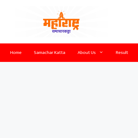
Home
Samachar Katta
About Us
Result