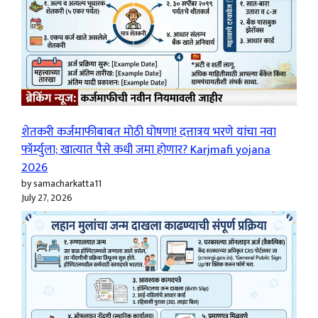
शेतकरी कर्जमाफीबाबत मोठी घोषणा! दत्तात्रय भरणे यांचा नवा
फॉर्म्युला; खात्यात पैसे कधी जमा होणार? Karjmafi yojana
2026
by samacharkatta11
July 27, 2026