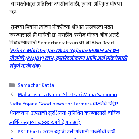
. या भरतीबद्दल अतिरिक्त तपशीलांसाठी, कृपया अधिकृत घोषणा
पहा.
. तुमच्या मित्रांना त्यांच्या नोकरीच्या शोधात सरकारला मदत
करण्यासाठी ही माहिती द्या. मराठीत दररोज मोफत जॉब अलर्ट
मिळवण्यासाठी Samacharkatta.in वर जा.Also Read
(
Prime Minister Jan Dhan Yojana:पंतप्रधान जन धन
योजनेचे (PMJDY) लाभ, दस्तऐवजीकरण आणि अर्ज प्रक्रियेसाठी
संपूर्ण मार्गदर्शक
)
Categories
Samachar Katta
Maharashtra Namo Shetkari Maha Samman
Nidhi Yojana:Good news for farmers योजनेचे उद्दिष्ट
शेतकऱ्यांना उत्पन्नाची सुरक्षितता सुनिश्चित करण्यासाठी वार्षिक
आर्थिक सहाय्य ६,००० रुपये देणार आहे.
BSF Bharti 2025:दहावी उत्तीर्णांसाठी नोकरीची संधी!