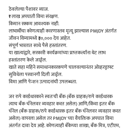
ठेवलेल्या पैशावर व्याज.
₹1 लाख अपघाती विमा संरक्षण.
किमान रक्कम आवश्यक नाही.
लाभार्थीचा कोणत्याही कारणास्तव मृत्यू झाल्यास PMJDY अंतर्गत
जीवन विम्यामध्ये ₹३०,००० देय आहेत.
संपूर्ण भारतात साधे पैसे हस्तांतरण.
या खात्यांद्वारे, सरकारी कार्यक्रमांच्या प्राप्तकर्त्यांना थेट लाभ
हस्तांतरण केले जाईल.
खाते सहा महिने समाधानकारकपणे चालवल्यानंतर ओव्हरड्राफ्ट
सुविधेला परवानगी दिली जाईल.
विमा आणि पेन्शन उत्पादनांची उपलब्धता.
जर रुपे कार्डधारकाने स्वतःची बँक (बँक ग्राहक/रुपे कार्डधारक
त्याच बँक चॅनेलवर व्यवहार करत असेल) आणि/किंवा इतर बँक
चॅनेल (बँक ग्राहक/रुपे कार्डधारक इतर बँक चॅनेलवर व्यवहार करत
असेल) वापरला असेल तर PMJDY च्या वैयक्तिक अपघात विमा
अंतर्गत दावा देय आहे. कोणत्याही बँकेच्या शाखा, बँक मित्र, एटीएम,