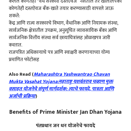
केलेले कोणतेही “वैध सरकारी दस्तऐवज” नसतील तर खालीलपैकी
कोणतेही दस्तऐवज बँक खाते तयार करण्यासाठी वापरले जाऊ
शकते:
केंद्र आणि राज्य सरकारचे विभाग, वैधानिक आणि नियामक संस्था,
सार्वजनिक क्षेत्रातील उपक्रम, अनुसूचित व्यावसायिक बँका आणि
सार्वजनिक वित्तीय संस्था सर्व छायाचित्रांसह ओळखपत्र जारी
करतात.
राजपत्रित अधिकाऱ्याचे पत्र आणि स्वाक्षरी करणाऱ्याच्या योग्य
प्रमाणित फोटोसह
Also Read (
Maharashtra Yashwantrao Chavan
Mukta Vasahat Yojana:महाराष्ट्र यशवंतराव चव्हाण मुक्त
वसाहत योजनेचे संपूर्ण मार्गदर्शक: त्याचे फायदे, पात्रता आणि
अर्जाची प्रक्रिया
)
Benefits of Prime Minister Jan Dhan Yojana
पंतप्रधान जन धन योजनेचे फायदे