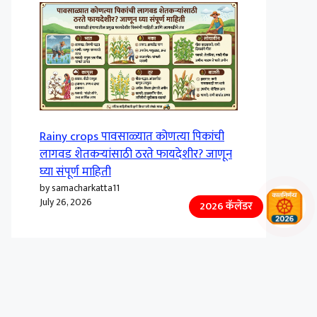
Rainy crops पावसाळ्यात कोणत्या पिकांची
लागवड शेतकऱ्यांसाठी ठरते फायदेशीर? जाणून
घ्या संपूर्ण माहिती
by samacharkatta11
July 26, 2026
2026 कॅलेंडर