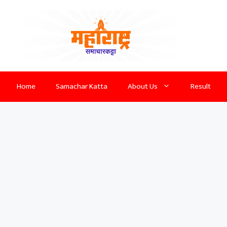
Home
Samachar Katta
About Us
Result