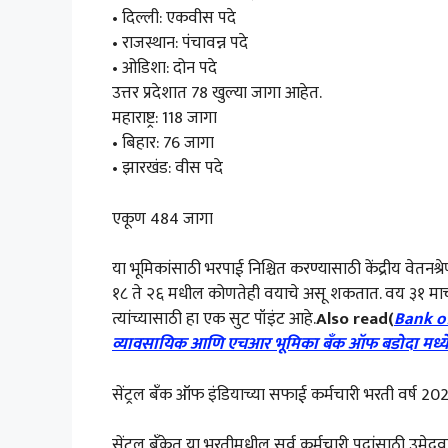
• दिल्ली: एकवीस पदे
• राजस्थान: पंचावन्न पदे
• ओडिशा: दोन पदे
उत्तर प्रदेशात 78 खुल्या जागा आहेत.
महाराष्ट्र: 118 जागा
• बिहार: 76 जागा
• झारखंड: वीस पदे
एकूण 484 जागा
या भूमिकांसाठी भरपाई निश्चित करण्यासाठी केंद्रीय वे
१८ ते २६ मधील कोणतेही वयाचे असू शकतात. वय ३१ मार्च २०२
त्यांच्यासाठी हा एक सुट पॉइंट आहे.
Also read(
Bank of
व्यावसायिक आणि एचआर भूमिका बँक
ऑफ बडोदा मध्ये 
सेंट्रल बँक ऑफ इंडियाच्या सफाई कर्मचारी भरती वर्ष 
सेंट्रल बँकेत या भरतीमधील सर्व कर्मचारी पदांसाठी उमे