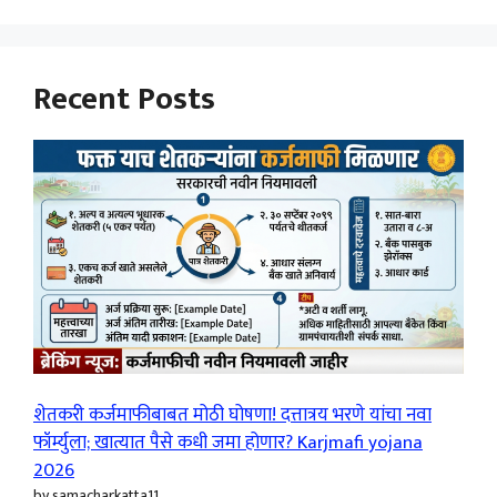
Recent Posts
शेतकरी कर्जमाफीबाबत मोठी घोषणा! दत्तात्रय भरणे यांचा नवा
फॉर्म्युला; खात्यात पैसे कधी जमा होणार? Karjmafi yojana
2026
by samacharkatta11