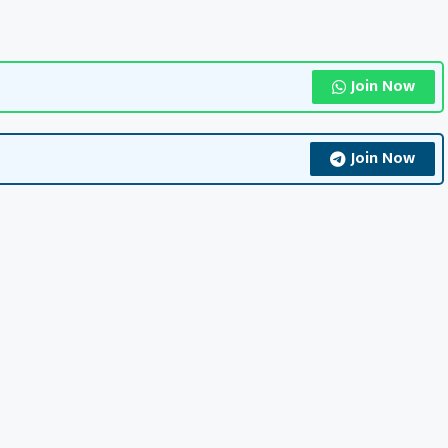
Join Now
Join Now