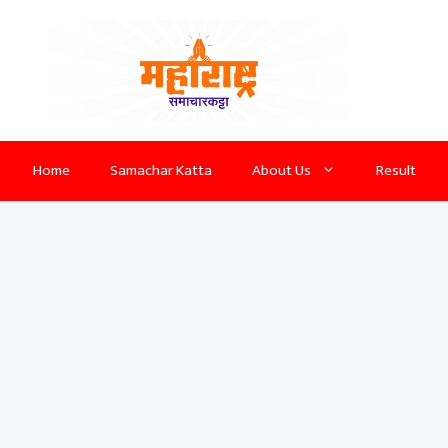
Home
Samachar Katta
About Us
Result