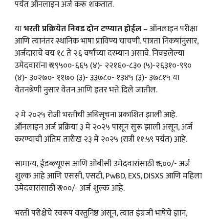
पर्यंत ऑनलाइन अर्ज करू शकतात.
या
भरती प्रक्रियेत निवड दोन टप्प्यात होईल
– ऑनलाइन परीक्षा
आणि त्यानंतर स्थानिक भाषा प्राविण्य चाचणी. पात्रता निकषांनुसार,
अर्जदाराचे वय १८ ते २६ वर्षांच्या दरम्यान असावे. निवडलेल्या
उमेदवारांना ₹ १९५००-६६५ (४)- २२१६०-८३० (५)-२६३१०-९९०
(४)- ३०२७०- ११७० (३)- ३३७८०- १३४५ (३)- ३७८१५ या
वेतनश्रेणी नुसार वेतन आणि इतर भत्ते दिले जातील.
२ मे २०२५ रोजी भरतीची अधिसूचना प्रकाशित झाली आहे.
ऑनलाइन अर्ज प्रक्रिया ३ मे २०२५ पासून सुरू झाली असून, अर्ज
करण्याची अंतिम तारीख २३ मे २०२५ (रात्री ११:५९ पर्यंत) आहे.
सामान्य, ईडब्ल्यूएस आणि ओबीसी उमेदवारांसाठी ₹ ६००/- अर्ज
शुल्क आहे आणि एससी, एसटी, PwBD, EXS, DISXS आणि महिला
उमेदवारांसाठी ₹ १००/- अर्ज शुल्क आहे.
भरती परीक्षेचे स्वरूप वस्तुनिष्ठ असून, त्यात इंग्रजी भाषेचे ज्ञान,