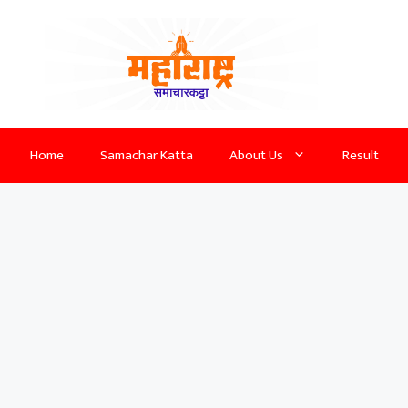
Home
Samachar Katta
About Us
Result