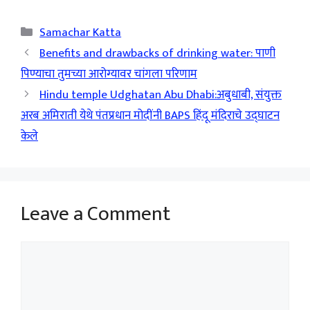
Categories
Samachar Katta
Benefits and drawbacks of drinking water: पाणी
पिण्याचा तुमच्या आरोग्यावर चांगला परिणाम
Hindu temple Udghatan Abu Dhabi:अबुधाबी, संयुक्त
अरब अमिराती येथे पंतप्रधान मोदींनी BAPS हिंदू मंदिराचे उद्घाटन
केले
Leave a Comment
Comment