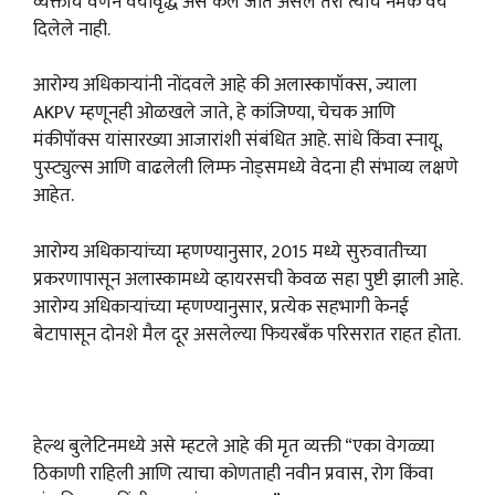
व्यक्तीचे वर्णन वयोवृद्ध असे केले जात असले तरी त्याचे नेमके वय
दिलेले नाही.
आरोग्य अधिकाऱ्यांनी नोंदवले आहे की अलास्कापॉक्स, ज्याला
AKPV म्हणूनही ओळखले जाते, हे कांजिण्या, चेचक आणि
मंकीपॉक्स यांसारख्या आजारांशी संबंधित आहे. सांधे किंवा स्नायू,
पुस्ट्युल्स आणि वाढलेली लिम्फ नोड्समध्ये वेदना ही संभाव्य लक्षणे
आहेत.
आरोग्य अधिकाऱ्यांच्या म्हणण्यानुसार, 2015 मध्ये सुरुवातीच्या
प्रकरणापासून अलास्कामध्ये व्हायरसची केवळ सहा पुष्टी झाली आहे.
आरोग्य अधिकाऱ्यांच्या म्हणण्यानुसार, प्रत्येक सहभागी केनई
बेटापासून दोनशे मैल दूर असलेल्या फियरबँक परिसरात राहत होता.
हेल्थ बुलेटिनमध्ये असे म्हटले आहे की मृत व्यक्ती “एका वेगळ्या
ठिकाणी राहिली आणि त्याचा कोणताही नवीन प्रवास, रोग किंवा