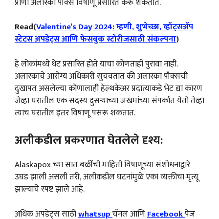
प्राणी अलास्का पॉक्स विषाणू प्रसारित करू शकतात.
Read(
Valentine’s Day 2024: म्हणी, शुभेच्छा, व्हॉट्सॲप
स्टेटस अपडेट्स आणि फेसबुक स्टोरीजसाठी संकल्पना
)
हे लोकांमध्ये थेट प्रसारित होते याचा कोणताही पुरावा नाही.
अलास्काचे आरोग्य अधिकारी सुचवतात की अलास्का पॉक्सची
दुखापत असलेल्या कोणालाही हेल्थकेअर प्रदात्याकडे भेट द्या कारण
जेव्हा घरातील एक सदस्य दुसऱ्याच्या जखमांच्या संपर्कात येतो तेव्हा
त्याच घरातील इतर विषाणू पसरू शकतात.
अलीकडील प्रकरणात घेतलेले दृश्य:
Alaskapox च्या सात बळींची माहिती विषाणूच्या संशोधनाद्वारे
उघड झाली असली तरी, अलीकडील घटनांमुळे एका व्यक्तीचा मृत्यू
झाल्याचे स्पष्ट झाले आहे.
अधिक अपडेट्स साठी
whatsup
चॅनल आणि
Facebook
पेज