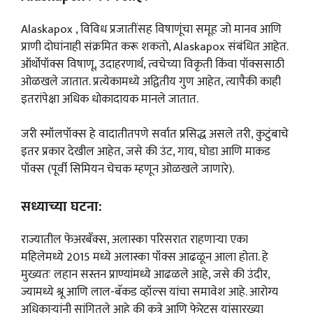
Alaskapox , विविध प्रजातींसह विषाणूंचा समूह जो मानव आणि
प्राणी दोघांनाही संक्रमित करू शकतो, Alaskapox संबंधित आहेत.
ऑर्थोपॉक्स विषाणू, उदाहरणार्थ, त्वचेच्या विकृती किंवा पॉक्ससाठी
ओळखले जातात. प्रत्येकामध्ये अद्वितीय गुण आहेत, त्यापैकी काही
इतरांपेक्षा अधिक धोकादायक मानले जातात.
जरी स्मॉलपॉक्स हे वादातीतपणे सर्वात प्रसिद्ध असले तरी, कुटुंबाचे
इतर प्रकार देखील आहेत, जसे की उंट, गाय, घोडा आणि माकड
पॉक्स (पूर्वी सिमियन चेचक म्हणून ओळखले जाणारे).
सध्याच्या घटना:
राज्यातील फेअरबँक्स, अलास्का परिसरात राहणाऱ्या एका
महिलेमध्ये 2015 मध्ये अलास्का पॉक्स आढळून आला होता. हे
मुख्यतः लहान सस्तन प्राण्यांमध्ये आढळले आहे, जसे की उंदीर,
ज्यामध्ये श्रू आणि लाल-बॅकड व्हॉल्स यांचा समावेश आहे. आरोग्य
अधिकाऱ्यांनी सांगितले आहे की कुत्रे आणि फेरेट्स यांसारख्या