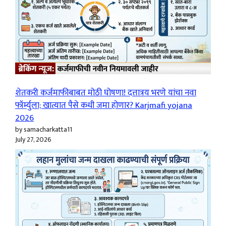
शेतकरी कर्जमाफीबाबत मोठी घोषणा! दत्तात्रय भरणे यांचा नवा
फॉर्म्युला; खात्यात पैसे कधी जमा होणार? Karjmafi yojana
2026
by samacharkatta11
July 27, 2026