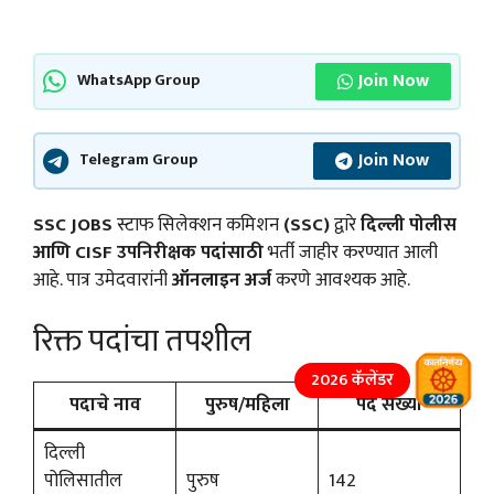
Join Now
WhatsApp Group
Join Now
Telegram Group
SSC JOBS
स्टाफ सिलेक्शन कमिशन
(SSC)
द्वारे
दिल्ली पोलीस
आणि CISF उपनिरीक्षक पदांसाठी
भर्ती जाहीर करण्यात आली
आहे. पात्र उमेदवारांनी
ऑनलाइन अर्ज
करणे आवश्यक आहे.
रिक्त पदांचा तपशील
2026 कॅलेंडर
पदाचे नाव
पुरुष/महिला
पद संख्या
दिल्ली
पोलिसातील
पुरुष
142