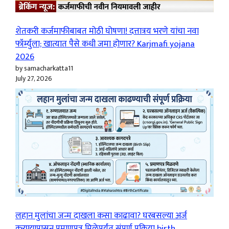
शेतकरी कर्जमाफीबाबत मोठी घोषणा! दत्तात्रय भरणे यांचा नवा
फॉर्म्युला; खात्यात पैसे कधी जमा होणार? Karjmafi yojana
2026
by samacharkatta11
July 27, 2026
लहान मुलांचा जन्म दाखला कसा काढावा? घरबसल्या अर्ज
करण्यापासून प्रमाणपत्र मिळेपर्यंत संपूर्ण प्रक्रिया birth