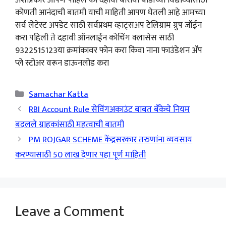
कोणती आनंदाची बातमी याची माहिती आपण घेतली आहे आमच्या
सर्व लेटेस्ट अपडेट साठी सर्वप्रथम व्हाट्सअप टेलिग्राम ग्रुप जॉईन
करा पहिली ते दहावी ऑनलाईन कोचिंग क्लासेस साठी
9322515123या क्रमांकावर फोन करा किंवा नाना फाउंडेशन ॲप
प्ले स्टोअर वरून डाऊनलोड करा
Categories
Samachar Katta
RBI Account Rule सेविंगअकाउंट बाबत बँकेचे नियम
बदलले ग्राहकांसाठी महत्वाची बातमी
PM ROJGAR SCHEME केंद्रसरकार तरुणांना व्यवसाय
करण्यासाठी 50 लाख देणार पहा पूर्ण माहिती
Leave a Comment