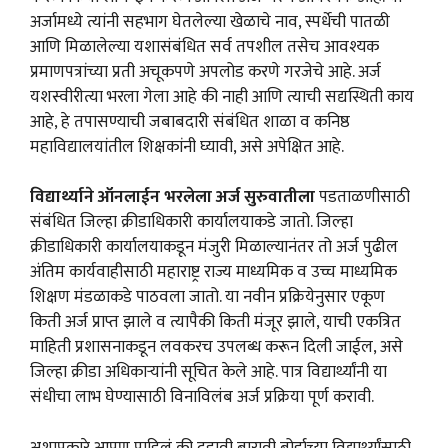
अर्जामध्ये त्यांनी सहभाग घेतलेल्या खेळाचे नाव, स्पर्धेची पातळी
आणि मिळालेल्या यशासंबंधित सर्व तपशील तसेच आवश्यक
प्रमाणपत्रांच्या प्रती अचूकपणे अपलोड करणे गरजेचे आहे. अर्ज
यशस्वीरीत्या भरला गेला आहे की नाही आणि त्याची सद्यस्थिती काय
आहे, हे तपासण्याची जबाबदारी संबंधित शाळा व कनिष्ठ
महाविद्यालयांतील शिक्षकांनी घ्यावी, असे अपेक्षित आहे.
विद्यार्थ्याने ऑनलाईन भरलेला अर्ज सुरुवातीला
पडताळणीसाठी
संबंधित जिल्हा क्रीडाधिकारी कार्यालयाकडे जातो. जिल्हा
क्रीडाधिकारी कार्यालयाकडून मंजुरी मिळाल्यानंतर तो अर्ज पुढील
अंतिम कार्यवाहीसाठी महाराष्ट्र राज्य माध्यमिक व उच्च माध्यमिक
शिक्षण मंडळाकडे पाठवला जातो. या नवीन प्रक्रियेनुसार एकूण
किती अर्ज प्राप्त झाले व त्यापैकी किती मंजूर झाले, याची एकत्रित
माहिती प्रशासनाकडून लवकरच उपलब्ध करून दिली जाईल, असे
जिल्हा क्रीडा अधिकाऱ्यांनी सूचित केले आहे. पात्र विद्यार्थ्यांनी या
संधीचा लाभ घेण्यासाठी विनाविलंब अर्ज प्रक्रिया पूर्ण करावी.
अशाप्रकारे आपण पाहिलं की दहावी बारावी बोर्डाच्या विद्यार्थ्यांसाठी