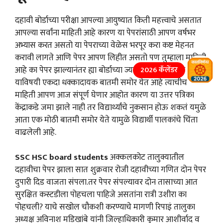
दहावी बोर्डाच्या परीक्षा आपल्या आयुष्यात किती महत्त्वाचे असतात
आपल्या सर्वांना माहिती आहे कारण या पेपरांसाठी आपण वर्षभर
अभ्यास करत असतो या पेपराच्या वेळेस भरपूर करा कष्ट मेहनत
करावी लागते आणि पेपर आपण लिहीत असतो पण तुम्हाला माहिती
आहे का पेपर झाल्यानंतर ह्या बोर्डाच्या ज्या उत्तर पत्रिका असतात
2026 कॅलेंडर
याविषयी एकदा धक्कादायक बातमी समोर येत आहे त्याचीच
माहिती आपण आज संपूर्ण घेणार आहोत कारण या उत्तर पत्रिका
केंद्राकडे जमा झाले नाही तर विद्यार्थ्यांचे नुकसान होऊ शकतं यमुळे
आता एक मोठी बातमी समोर येते यामुळे विद्यार्थी पालकांचे चिंता
वाढलेली आहे.
SSC HSC board students
अक्कलकोट तालुक्यातील
दहावीचा पेपर झाला सात शुक्रवार रोजी दहावीच्या गणित दोन पेपर
दुपारी दिड वाजता संपला.तर पेपर संपल्यावर दोन तासाच्या आत
सुरक्षित कस्टडीला पोहचला पाहिजे असतांना रात्री उशीरा का
पोहचली? याचे सखोल चौकशी करण्याचे मागणी रिपाइं तालुका
अध्यक्ष अविनाश मडिखांबे यांनी जिल्हाधिकारी कुमार आशीर्वाद व