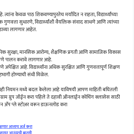
्यांना केवळ पाठ शिकवण्यापुरतेच मर्यादित न राहता, विद्यार्थ्यांच्या
णवत्ता सुधारणे, विद्यार्थ्यांशी वैयक्तिक संवाद साधणे आणि त्यांच्या
ाडाव्या लागणार आहेत.
शारीरिक सुरक्षा, मानसिक आरोग्य, शैक्षणिक प्रगती आणि सामाजिक विकास
ोरपणे पालन करावे लागणार आहे.
ोणे अपेक्षित आहे. विद्यार्थ्यांना अधिक सुरक्षित आणि गुणवत्तापूर्ण शिक्षण
सहभागी होण्याची संधी मिळेल.
काही नियमन मध्ये बदल केलेला आहे याविषयी आपण माहिती बघितली
लिग्राम ग्रुप जॉईन करा पहिले ते दहावी ऑनलाईन कोचिंग क्लासेस साठी
शन ॲप प्ले स्टोअर वरून डाऊनलोड करा
ळणार आत्ताच अर्ज करा
िळणार आनंदाची बातमी