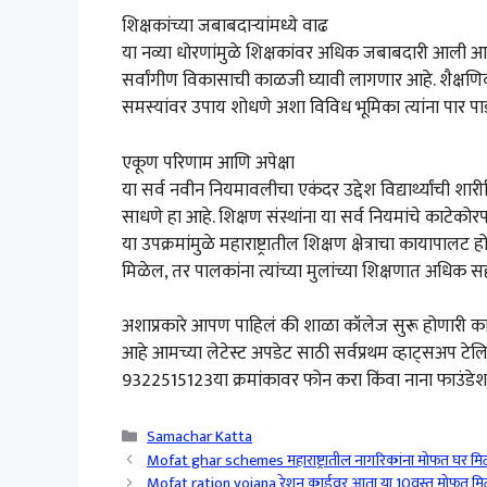
शिक्षकांच्या जबाबदाऱ्यांमध्ये वाढ
या नव्या धोरणांमुळे शिक्षकांवर अधिक जबाबदारी आली आहे. त
सर्वांगीण विकासाची काळजी घ्यावी लागणार आहे. शैक्षणिक गु
समस्यांवर उपाय शोधणे अशा विविध भूमिका त्यांना पार प
एकूण परिणाम आणि अपेक्षा
या सर्व नवीन नियमावलीचा एकंदर उद्देश विद्यार्थ्यांची 
साधणे हा आहे. शिक्षण संस्थांना या सर्व नियमांचे काटेक
या उपक्रमांमुळे महाराष्ट्रातील शिक्षण क्षेत्राचा कायापालट ह
मिळेल, तर पालकांना त्यांच्या मुलांच्या शिक्षणात अधिक 
अशाप्रकारे आपण पाहिलं की शाळा कॉलेज सुरू होणारी 
आहे आमच्या लेटेस्ट अपडेट साठी सर्वप्रथम व्हाट्सअप टे
9322515123या क्रमांकावर फोन करा किंवा नाना फाउंडे
Categories
Samachar Katta
Mofat ghar schemes महाराष्ट्रातील नागरिकांना मोफत घर मि
Mofat ration yojana रेशन कार्डवर आता या 10वस्तू मोफत म