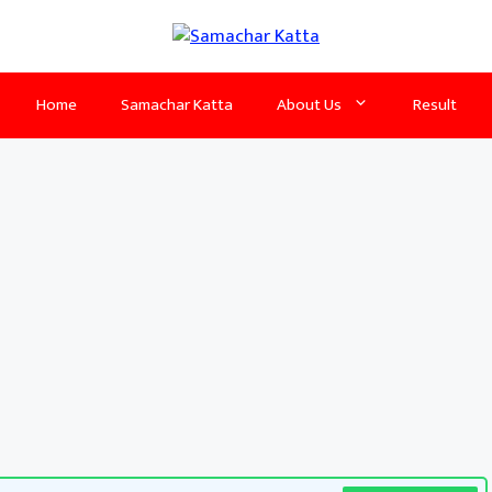
Home
Samachar Katta
About Us
Result