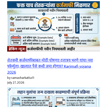
शेतकरी कर्जमाफीबाबत मोठी घोषणा! दत्तात्रय भरणे यांचा नवा
फॉर्म्युला; खात्यात पैसे कधी जमा होणार? Karjmafi yojana
2026
by samacharkatta11
July 27, 2026