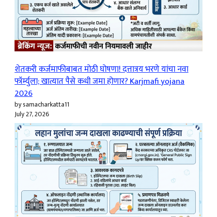
शेतकरी कर्जमाफीबाबत मोठी घोषणा! दत्तात्रय भरणे यांचा नवा
फॉर्म्युला; खात्यात पैसे कधी जमा होणार? Karjmafi yojana
2026
by samacharkatta11
July 27, 2026