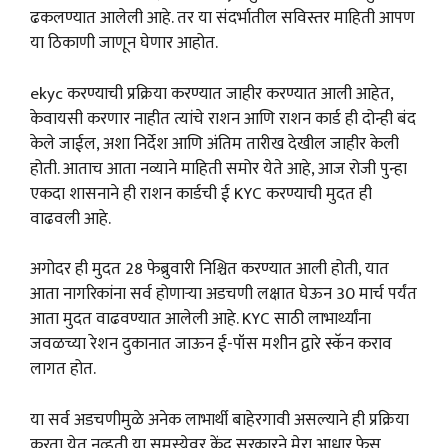
ढकलण्यात आलेली आहे. तर या संदर्भातील सविस्तर माहिती आपण
या ठिकाणी जाणून घेणार आहोत.
ekyc करण्याची प्रक्रिया करण्यात जाहीर करण्यात आली आहेत,
केवायसी करणार नाहीत त्यांचे राशन आणि राशन कार्ड ही दोन्ही बंद
केले जाईल, अशा निर्देश आणि अंतिम तारीख देखील जाहीर केली
होती. आताच आता नव्याने माहिती समोर येते आहे, आज रोजी पुन्हा
एकदा शासनाने ही राशन कार्डची ई KYC करण्याची मुदत ही
वाढवली आहे.
अगोदर ही मुदत 28 फेब्रुवारी निश्चित करण्यात आली होती, यात
आता नागरिकांना सर्व होणाऱ्या अडचणी लक्षात घेऊन 30 मार्च पर्यंत
आता मुदत वाढवण्यात आलेली आहे. KYC साठी लाभार्थ्यांना
जवळच्या रेशन दुकानात जाऊन ई-पॉस मशीन द्वारे स्कॅन कराव
लागत होत.
या सर्व अडचणीमुळे अनेक लाभार्थी बाहेरगावी असल्याने ही प्रक्रिया
करता येत नव्हती या समस्येवर केंद्र सरकारने मेरा आधार फेस