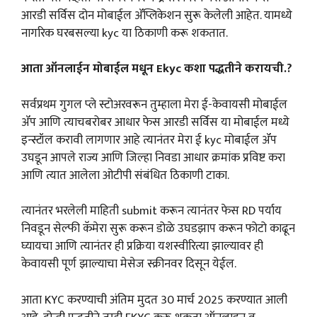
आरडी सर्विस दोन मोबाईल ॲप्लिकेशन सुरू केलेली आहेत. यामध्ये
नागरिक घरबसल्या kyc या ठिकाणी करू शकतात.
आता ऑनलाईन मोबाईल मधून Ekyc कशा पद्धतीने करायची.?
सर्वप्रथम गुगल प्ले स्टोअरवरून तुम्हाला मेरा ई-केवायसी मोबाईल
ॲप आणि त्याचबरोबर आधार फेस आरडी सर्विस या मोबाईल मध्ये
इन्स्टॉल करावी लागणार आहे त्यानंतर मेरा ई kyc मोबाईल ॲप
उघडून आपले राज्य आणि जिल्हा निवडा आधार क्रमांक प्रविष्ट करा
आणि त्यात आलेला ओटीपी संबंधित ठिकाणी टाका.
त्यानंतर भरलेली माहिती submit करून त्यानंतर फेस RD पर्याय
निवडून सेल्फी कॅमेरा सुरू करून डोळे उघडझाप करून फोटो काढून
घ्यायचा आणि त्यानंतर ही प्रक्रिया यशस्वीरित्या झाल्यावर ही
केवायसी पूर्ण झाल्याचा मेसेज स्क्रीनवर दिसून येईल.
आता KYC करण्याची अंतिम मुदत 30 मार्च 2025 करण्यात आली