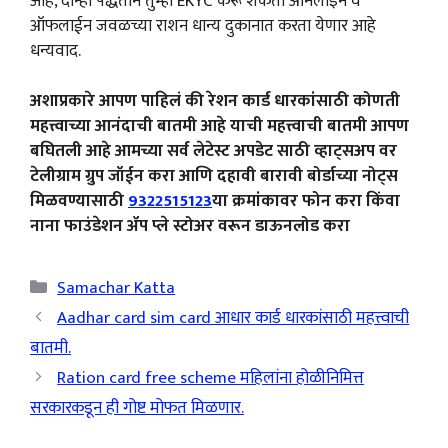
आहे, दोन्ही पद्धतीने तुम्ही EKYC करू शकता ऑनलाइन व
ऑफलाईन जवळच्या राशन धान्य दुकानात करता येणार आहे
धन्यवाद.
अशाप्रकारे आपण पाहिलं की रेशन कार्ड धारकांसाठी कोणती
महत्त्वाच्या आनंदाची बातमी आहे याची महत्त्वाची बातमी आपण
बघितली आहे आमच्या सर्व लेटेस्ट अपडेट साठी व्हाट्सअप वर
टेलीग्राम ग्रुप जॉईन करा आणि दहावी बारावी बोर्डाच्या नोट्स
मिळवण्यासाठी
9322515123
या क्रमांकावर फोन करा किंवा
नाना फाउंडेशन ॲप प्ले स्टोअर वरून डाऊनलोड करा
Categories
Samachar Katta
Aadhar card sim card आधार कार्ड धारकांसाठी महत्त्वाची
बातमी.
Ration card free scheme महिलांना होळीनिमित्त
सरकारकडून ही गोष्ट मोफत मिळणार.