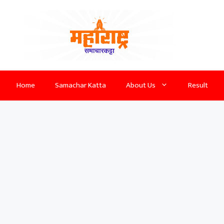
Home
Samachar Katta
About Us
Result