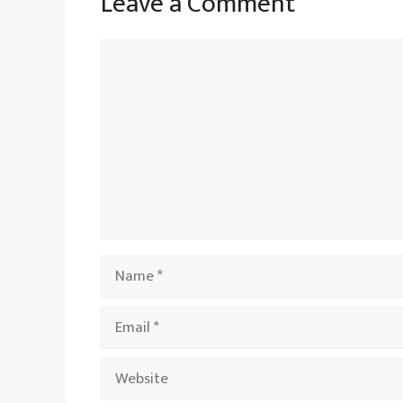
Leave a Comment
Comment
Name
Email
Website