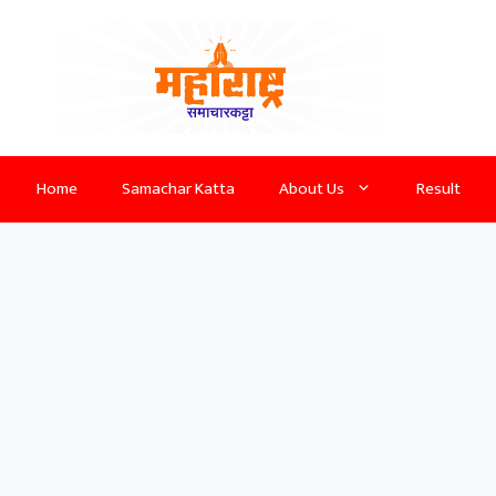
Home
Samachar Katta
About Us
Result