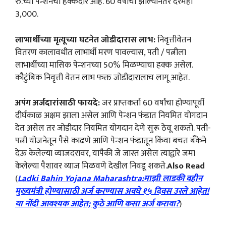
रु.च्या पेन्शनचा हक्कदार आहे. 60 वर्षांची झाल्यानंतर दरमहा
3,000.
लाभार्थीच्या मृत्यूच्या घटनेत जोडीदारास लाभ:
निवृत्तीवेतन
वितरण कालावधीत लाभार्थी मरण पावल्यास, पती / पत्नीला
लाभार्थीच्या मासिक पेन्शनच्या 50% मिळण्याचा हक्क असेल.
कौटुंबिक निवृत्ती वेतन लाभ फक्त जोडीदारालाच लागू आहेत.
अपंग अर्जदारांसाठी फायदे:
जर प्राप्तकर्ता 60 वर्षांचा होण्यापूर्वी
दीर्घकाळ अक्षम झाला असेल आणि पेन्शन फंडात नियमित योगदान
देत असेल तर जोडीदार नियमित योगदान देणे सुरू ठेवू शकतो. पती-
पत्नी योजनेतून पैसे काढणे आणि पेन्शन फंडातून किंवा बचत बँकेने
देऊ केलेल्या व्याजदरावर, यापैकी जे जास्त असेल त्याद्वारे जमा
केलेल्या पैशावर व्याज मिळवणे देखील निवडू शकते.
Also Read
(
Ladki Bahin Yojana Maharashtra:माझी लाडकी बहीन
मुख्यमंत्री होण्यासाठी अर्ज करण्यास अवघे १५ दिवस उरले आहेत!
या नोंदी आवश्यक आहेत; कुठे आणि कसा अर्ज करावा?
)