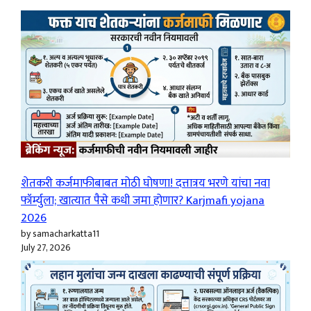
शेतकरी कर्जमाफीबाबत मोठी घोषणा! दत्तात्रय भरणे यांचा नवा
फॉर्म्युला; खात्यात पैसे कधी जमा होणार? Karjmafi yojana
2026
by samacharkatta11
July 27, 2026