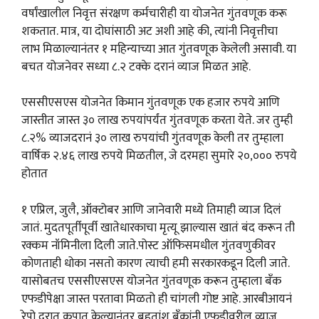
वर्षांखालील निवृत्त संरक्षण कर्मचारीही या योजनेत गुंतवणूक करू
शकतात. मात्र, या दोघांसाठी अट अशी आहे की, त्यांनी निवृत्तीचा
लाभ मिळाल्यानंतर १ महिन्याच्या आत गुंतवणूक केलेली असावी. या
बचत योजनेवर सध्या ८.२ टक्के दरानं व्याज मिळत आहे.
एससीएसएस योजनेत किमान गुंतवणूक एक हजार रुपये आणि
जास्तीत जास्त ३० लाख रुपयांपर्यंत गुंतवणूक करता येते. जर तुम्ही
८.२% व्याजदरानं ३० लाख रुपयांची गुंतवणूक केली तर तुम्हाला
वार्षिक २.४६ लाख रुपये मिळतील, जे दरमहा सुमारे २०,००० रुपये
होतात
१ एप्रिल, जुलै, ऑक्टोबर आणि जानेवारी मध्ये तिमाही व्याज दिलं
जातं. मुदतपूर्तीपूर्वी खातेधारकाचा मृत्यू झाल्यास खातं बंद करून ती
रक्कम नॉमिनीला दिली जाते.पोस्ट ऑफिसमधील गुंतवणुकीवर
कोणताही धोका नसतो कारण त्याची हमी सरकारकडून दिली जाते.
यासोबतच एससीएसएस योजनेत गुंतवणूक करून तुम्हाला बँक
एफडीपेक्षा जास्त परतावा मिळतो ही चांगली गोष्ट आहे. आरबीआयनं
रेपो दरात कपात केल्यानंतर बहुतांश बँकांनी एफडीवरील व्याज