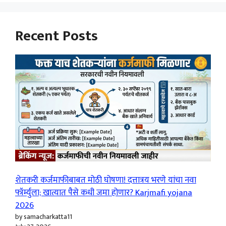
Recent Posts
शेतकरी कर्जमाफीबाबत मोठी घोषणा! दत्तात्रय भरणे यांचा नवा
फॉर्म्युला; खात्यात पैसे कधी जमा होणार? Karjmafi yojana
2026
by samacharkatta11