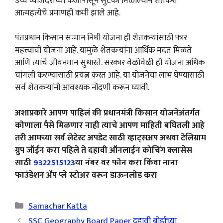
उच्च व्याजदराच्या कर्जांपासून सुटका मिळाल्याने शेतकरी
आत्महत्येचे प्रमाणही कमी झाले आहे.
पंतप्रधान किसान सन्मान निधी योजना ही शेतकऱ्यांसाठी फार
महत्त्वाची योजना आहे. यामुळे शेतकऱ्यांना आर्थिक मदत मिळते
आणि त्यांचे जीवनमान सुधारते. सरकार वेळोवेळी ही योजना अधिक
चांगली करण्यासाठी प्रयत्न करत आहे. या योजनेचा लाभ घेण्यासाठी
सर्व शेतकऱ्यांनी आवश्यक नोंदणी करून घ्यावी.
अशाप्रकारे आपण पाहिलं की प्रधानमंत्री किसान योजनेअंतर्गत
कोणाला पैसे मिळणार नाही त्याचे आपण माहिती बघितली आहे
तरी आमच्या सर्व लेटेस्ट अपडेट साठी व्हाट्सअप अथवा टेलिग्राम
ग्रुप जॉईन करा पहिले ते दहावी ऑनलाईन कोचिंग क्लासेस
साठी
9322515123
या नंबर वर फोन करा किंवा नाना
फाउंडेशन ॲप प्ले स्टोअर वरून डाऊनलोड करा
Categories
Samachar Katta
SSC Geography Board Paper दहावी बोर्डाच्या