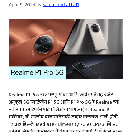
April 9, 2024
by
samacharkatta11
Realme P1 Pro 5G: भरपूर पॉवर आणि कार्यक्षमतेसह बजेट-
अनुकूल 5G स्मार्टफोन P1 5G आणि P1 Pro 5G हे Realme च्या
नवीनतम स्मार्टफोन पोर्टफोलिओचा भाग आहेत, Realme P
मालिका, जी भारतीय बाजारपेठेसाठी जाहीर करण्यात आली होती.
120Hz डिस्प्ले, MediaTek Dimensity 7050 CPU आणि VC
कूलिंग सिस्टीम यांसारख्या वैशिष्ट्यांवर भर देणारी ही गॅजेट्स स्वस्त