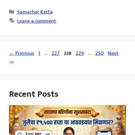
Categories
Samachar Katta
Leave a comment
Page
Page
Page
Page
Page
←
Previous
1
…
227
228
229
…
250
Next
→
Recent Posts