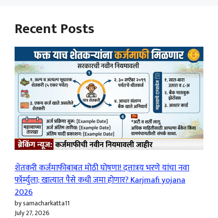
Recent Posts
शेतकरी कर्जमाफीबाबत मोठी घोषणा! दत्तात्रय भरणे यांचा नवा
फॉर्म्युला; खात्यात पैसे कधी जमा होणार? Karjmafi yojana
2026
by samacharkatta11
July 27, 2026