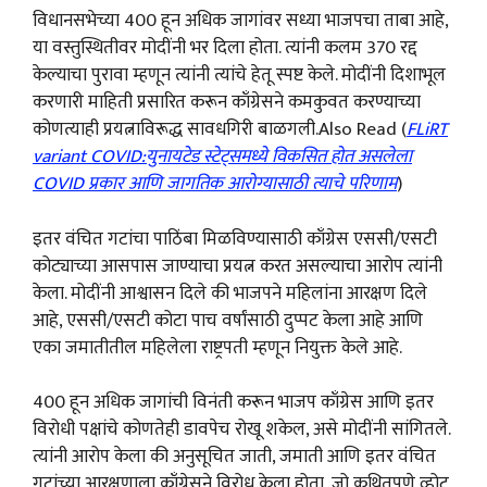
विधानसभेच्या 400 हून अधिक जागांवर सध्या भाजपचा ताबा आहे,
या वस्तुस्थितीवर मोदींनी भर दिला होता. त्यांनी कलम 370 रद्द
केल्याचा पुरावा म्हणून त्यांनी त्यांचे हेतू स्पष्ट केले. मोदींनी दिशाभूल
करणारी माहिती प्रसारित करून काँग्रेसने कमकुवत करण्याच्या
कोणत्याही प्रयत्नाविरूद्ध सावधगिरी बाळगली.Also Read (
FLiRT
variant COVID:युनायटेड स्टेट्समध्ये विकसित होत असलेला
COVID प्रकार आणि जागतिक आरोग्यासाठी त्याचे परिणाम
)
इतर वंचित गटांचा पाठिंबा मिळविण्यासाठी काँग्रेस एससी/एसटी
कोट्याच्या आसपास जाण्याचा प्रयत्न करत असल्याचा आरोप त्यांनी
केला. मोदींनी आश्वासन दिले की भाजपने महिलांना आरक्षण दिले
आहे, एससी/एसटी कोटा पाच वर्षांसाठी दुप्पट केला आहे आणि
एका जमातीतील महिलेला राष्ट्रपती म्हणून नियुक्त केले आहे.
400 हून अधिक जागांची विनंती करून भाजप काँग्रेस आणि इतर
विरोधी पक्षांचे कोणतेही डावपेच रोखू शकेल, असे मोदींनी सांगितले.
त्यांनी आरोप केला की अनुसूचित जाती, जमाती आणि इतर वंचित
गटांच्या आरक्षणाला काँग्रेसने विरोध केला होता, जो कथितपणे व्होट