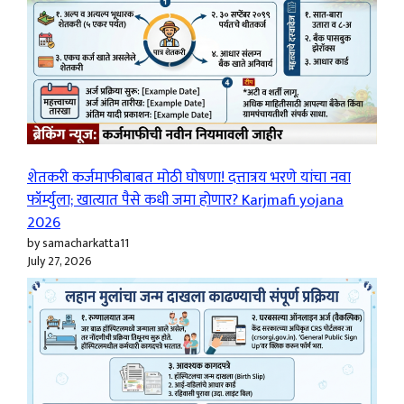
शेतकरी कर्जमाफीबाबत मोठी घोषणा! दत्तात्रय भरणे यांचा नवा
फॉर्म्युला; खात्यात पैसे कधी जमा होणार? Karjmafi yojana
2026
by samacharkatta11
July 27, 2026