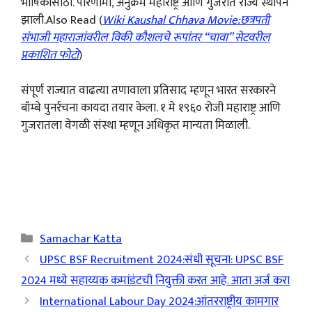
भाषिकांसाठी. परिणामी, अनुक्रमे महाराष्ट्र आणि गुजरात राज्ये स्थापन
झाली.Also Read (
Wiki Kaushal Chhava Movie:छत्रपती
संभाजी महाराजांवरील विकी कौशलचे रूपांतर “चावा” सेटवरील
प्रकाशित फोटो
)
संपूर्ण राज्यात वाढत्या तणावाला प्रतिसाद म्हणून भारत सरकारने
बॉम्बे पुनर्रचना कायदा तयार केला. १ मे १९६० रोजी महाराष्ट्र आणि
गुजरातला वेगळी संस्था म्हणून अधिकृत मान्यता मिळाली.
Categories
Samachar Katta
UPSC BSF Recruitment 2024:संधी सूचना: UPSC BSF
2024 मध्ये सहाय्यक कमांडंटची नियुक्ती करत आहे. आता अर्ज करा
International Labour Day 2024:आंतरराष्ट्रीय कामगार