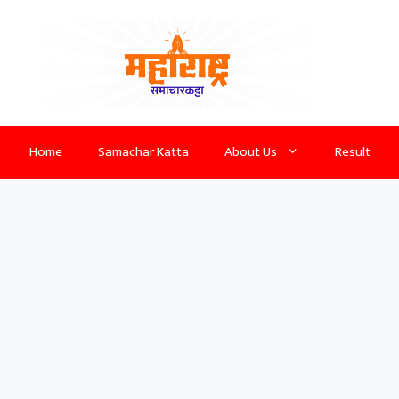
Home
Samachar Katta
About Us
Result