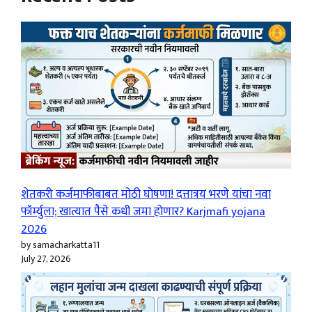
शेतकरी कर्जमाफीबाबत मोठी घोषणा! दत्तात्रय भरणे यांचा नवा
फॉर्म्युला; खात्यात पैसे कधी जमा होणार? Karjmafi yojana
2026
by samacharkatta11
July 27, 2026