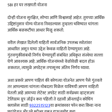
SBI हर घर लखपती योजना
दोन्ही योजना सुरक्षित, सोप्या आणि विश्वासार्ह आहेत. तुमच्या आर्थिक
उद्दिष्टांनुसार योग्य योजना निवडल्यास तुम्हाला भविष्यात चांगला
आर्थिक बळकटीचा आधार मिळू शकतो.
वरील लेखात दिलेली माहिती सार्वजनिक उपलब्ध स्त्रोतांवर
आधारित असून याचा उद्देश केवळ माहिती देण्यापुरता आहे.
गुंतवणुकीसंबंधी निर्णय घेण्यापूर्वी संबंधित अधिकृत संस्थेचा सल्ला
घेणे आवश्यक आहे. आर्थिक योजनांमध्ये वेळोवेळी बदल होऊ
शकतात, त्यामुळे अपडेट्स तपासूनच अंतिम निर्णय घ्यावा.
अशा प्रकारे आपण पाहिलं की कोणत्या योजनेत आपण पैसे गुंतवले
तर आपल्याला चांगला मोबदला मिळेल याविषयी आपण माहिती
घेतली आहे आमच्या लेटेस्ट अपडेट साठी सर्वप्रथम व्हाट्सअप
टेलिग्राम ग्रुप जॉईन करा पहिली ते दहावी ऑनलाईन कोचिंग
क्लासेस साठी
9322515123
या क्रमांकावर फोन करा किंवा नाना
फाउंडेशन ॲप प्ले स्टोअर वरून डाऊनलोड करा