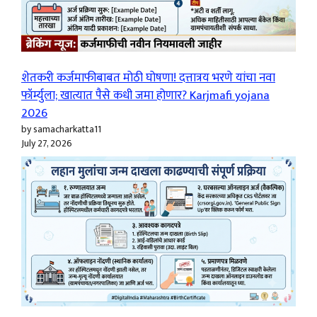
शेतकरी कर्जमाफीबाबत मोठी घोषणा! दत्तात्रय भरणे यांचा नवा
फॉर्म्युला; खात्यात पैसे कधी जमा होणार? Karjmafi yojana
2026
by samacharkatta11
July 27, 2026