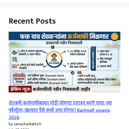
Recent Posts
शेतकरी कर्जमाफीबाबत मोठी घोषणा! दत्तात्रय भरणे यांचा नवा
फॉर्म्युला; खात्यात पैसे कधी जमा होणार? Karjmafi yojana
2026
by samacharkatta11