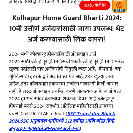
जाहिरात प्रसिद्ध केली आहे: या लिंकसह थेट अर्ज करा!
2026 कॅलेंडर
Kolhapur Home Guard Bharti 2024:
10वी उत्तीर्ण अर्जदारांसाठी जागा उपलब्ध; थेट
अर्ज करण्यासाठी लिंक वापरा!
2024 मध्ये कोल्हापूर होमगार्डसाठी ऑनलाइन अर्ज
2024 साठी कोल्हापूर होमगार्ड्सची भरती: कोल्हापूर होमगार्ड अनेक
खुल्या पदांसाठी पात्र अर्जदारांची नियुक्ती करत आहे. “होमगार्ड” च्या
भूमिकेसाठी इंटरनेटद्वारे अर्जांचे स्वागत आहे. 287 खुल्या जागा
आहेत. इतर कोणत्याही प्रकारच्या अर्जाला परवानगी दिली जाणार
नाही; हे सरळ ऑनलाइन सबमिट करणे आवश्यक आहे. 14 ऑगस्ट
2024 हा अर्ज सादर करण्याचा शेवटचा दिवस आहे. कोल्हापूर
होमगार्ड भरती 2024 संदर्भात अतिरिक्त माहितीसाठी आमच्या
वेबसाइटला भेट द्या.Also Read (
SSC Translator Bharti
2024:SSC अनुवादक भर्तीमध्ये 312 कनिष्ठ आणि वरिष्ठ हिंदी
अनुवादक पदांसाठी ऑनलाइन अर्ज करा.
)