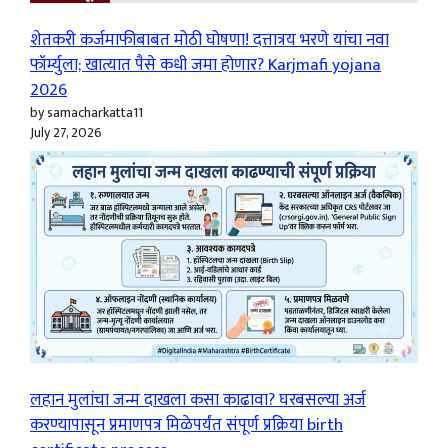
शेतकरी कर्जमाफीबाबत मोठी घोषणा! दत्तात्रय भरणे यांचा नवा
फॉर्म्युला; खात्यात पैसे कधी जमा होणार? Karjmafi yojana
2026
by samacharkatta11
July 27, 2026
लहान मुलांचा जन्म दाखला कसा काढावा? घरबसल्या अर्ज
करण्यापासून प्रमाणपत्र मिळेपर्यंत संपूर्ण प्रक्रिया birth