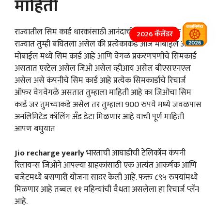
माहिती
राज्यातील सिम कार्ड धारकांसाठी आनंदाची बातमी समोर येत आहे.
2026 कॅलेंडर
राज्यात तुम्ही बघितला असेल की प्रत्येकाकडे आज मोबाईल आहे
मोबाईल मध्ये सिम कार्ड आहे आणि वेगळं प्रकरणपणीचे सिमकार्ड
असतात एरटेल असेल जिओ असेल व्हीआय असेल बीएसएनएल
असेल असे कंपनीचे सिम कार्ड आहे प्रत्येक सिमकार्डाचे रिचार्ज
ऑफर वेगवेगळे असतात तुम्हाला माहिती आहे का जिओचा सिम
कार्ड जर तुमच्याकडे असेल तर तुम्हाला 900 रुपये मध्ये जवळपास
अनलिमिटेड कॉलिंग अँड डेटा मिळणार आहे याची पूर्ण माहिती
आपण बघुयात
Jio recharge yearly
भारताची आघाडीची टेलिकॉम कंपनी
रिलायन्स जिओने आपल्या ग्राहकांसाठी एक अत्यंत आकर्षक आणि
बजेटमध्ये बसणारी योजना सादर केली आहे. फक्त ८९५ रुपयांमध्ये
मिळणार आहे तब्बल ११ महिन्यांची वैधता असलेला हा रिचार्ज प्लॅन
आहे.