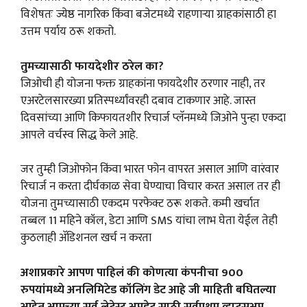
विशेषतः ज्येष्ठ नागरिक किंवा बजेटमध्ये राहणाऱ्या ग्राहकांसाठी हा
उत्तम पर्याय ठरू शकतो.
तुमच्यासाठी फायदेशीर ठरेल का?
जिओची ही योजना फक्त ग्राहकांना फायदेशीर ठरणार नाही, तर
एअरटेलसारख्या प्रतिस्पर्ध्यांवरही दबाव टाकणार आहे. जास्त
दिवसांच्या आणि किफायतशीर रिचार्ज प्लॅनमध्ये जिओने पुन्हा एकदा
आपले वर्चस्व सिद्ध केले आहे.
जर तुम्ही जिओफोन किंवा भारत फोन वापरत असाल आणि वारंवार
रिचार्ज न करता दीर्घकाळ सेवा घेण्याचा विचार करत असाल तर ही
योजना तुमच्यासाठी एकदम परफेक्ट ठरू शकते. कमी खर्चात
तब्बल 11 महिने कॉल, डेटा आणि SMS यांचा लाभ घेता येईल तेही
कुठलाही अ‍ॅडिशनल खर्च न करता
अशाप्रकारे आपण पाहिलं की कोणत्या कंपनीचा 900
रुपयांमध्ये अनलिमिटेड कॉलिंग डेट आहे जी माहिती बघितल्या
आहेत आमच्या सर्व लेटेस्ट अपडेट साठी सर्वप्रथम व्हाट्सअप