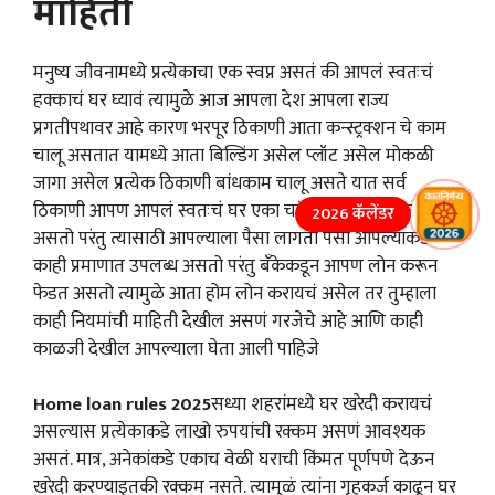
माहिती
मनुष्य जीवनामध्ये प्रत्येकाचा एक स्वप्न असतं की आपलं स्वतःचं
हक्काचं घर घ्यावं त्यामुळे आज आपला देश आपला राज्य
प्रगतीपथावर आहे कारण भरपूर ठिकाणी आता कन्स्ट्रक्शन चे काम
चालू असतात यामध्ये आता बिल्डिंग असेल प्लॉट असेल मोकळी
जागा असेल प्रत्येक ठिकाणी बांधकाम चालू असते यात सर्व
ठिकाणी आपण आपलं स्वतःचं घर एका चांगल्या ठिकाणी घेत
2026 कॅलेंडर
असतो परंतु त्यासाठी आपल्याला पैसा लागतो पैसा आपल्याकडे
काही प्रमाणात उपलब्ध असतो परंतु बँकेकडून आपण लोन करून
फेडत असतो त्यामुळे आता होम लोन करायचं असेल तर तुम्हाला
काही नियमांची माहिती देखील असणं गरजेचे आहे आणि काही
काळजी देखील आपल्याला घेता आली पाहिजे
Home loan rules 2025
सध्या शहरांमध्ये घर खरेदी करायचं
असल्यास प्रत्येकाकडे लाखो रुपयांची रक्कम असणं आवश्यक
असतं. मात्र, अनेकांकडे एकाच वेळी घराची किंमत पूर्णपणे देऊन
खरेदी करण्याइतकी रक्कम नसते. त्यामुळं त्यांना गृहकर्ज काढून घर