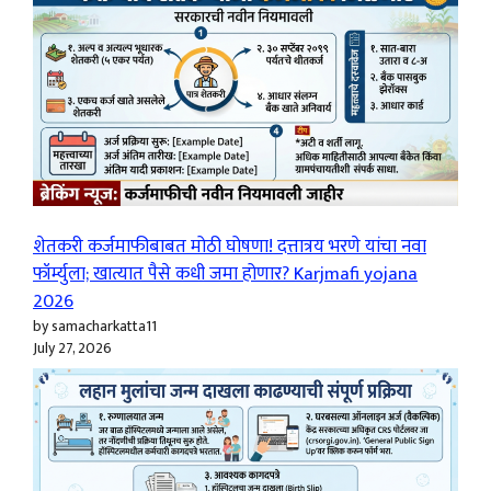
शेतकरी कर्जमाफीबाबत मोठी घोषणा! दत्तात्रय भरणे यांचा नवा
फॉर्म्युला; खात्यात पैसे कधी जमा होणार? Karjmafi yojana
2026
by samacharkatta11
July 27, 2026