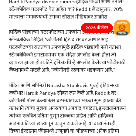
Hardik Pandya divorce rumors:हार्दिक पांड्या आणि नतासा
स्टॅनकोविक घटस्फोट घेत आहेत का? Reddit लेखानुसार, ‘70%
मालमत्ता गमावण्याची’ अफवा सोशल मीडियावर आक्रोश.
2026 कॅलेंडर
हार्दिक पांड्याच्या घटस्फोटाच्या अफवांना उत्तर देताना नताशा
स्टॅनकोविक लिहिते, ‘कोणीतरी हिट द रोडवर जाणार आहे.
घटस्फोटाच्या सततच्या अफवांमुळे हार्दिक पांड्याची पत्नी नताशा
स्टॅनकोविकने इन्स्टाग्रामवर एक संदेश अपलोड केला होता जो
व्हायरल झाला होता. तिने ट्रॅफिक चिन्हे अपलोड केलेल्या फोटोसाठी
कॅप्शनमध्ये म्हटले आहे, “कोणीतरी रस्त्यावर धडकणार आहे.”
मॉडेल आणि अभिनेत्री Natasha Stankovic मुंबई इंडियन्सचा
कर्णधार Hardik Pandya सोबत लग्न केले आहे. Reddit वर
कोणीतरी पोस्ट केल्यानंतर घटस्फोटाच्या अफवा सुरू झाल्या की
नताशाने त्यांचा मुलगा अगस्त्याचा अपवाद वगळता, इन्स्टाग्रामवरून
त्यांच्या एकत्रित प्रतिमा पुसून टाकल्या आहेत आणि हार्दिकचे
आडनाव तिच्या खात्यातून काढून टाकले आहे. या दाव्यानंतरही,
तिच्या इंस्टाग्राम फीडमध्ये अजूनही या जोडप्याच्या अनेक प्रतिमा