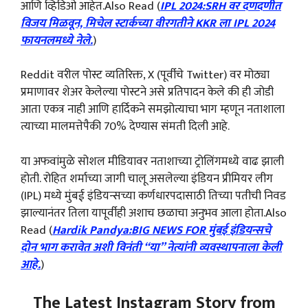
आणि व्हिडिओ आहेत.Also Read (
IPL 2024:SRH वर दणदणीत
विजय मिळवून, मिचेल स्टार्कच्या वीरगतीने KKR ला IPL 2024
फायनलमध्ये नेले.
)
Reddit वरील पोस्ट व्यतिरिक्त, X (पूर्वीचे Twitter) वर मोठ्या
प्रमाणावर शेअर केलेल्या पोस्टने असे प्रतिपादन केले की ही जोडी
आता एकत्र नाही आणि हार्दिकने समझोत्याचा भाग म्हणून नताशाला
त्याच्या मालमत्तेपैकी 70% देण्यास संमती दिली आहे.
या अफवांमुळे सोशल मीडियावर नताशाच्या ट्रोलिंगमध्ये वाढ झाली
होती. रोहित शर्माच्या जागी चालू असलेल्या इंडियन प्रीमियर लीग
(IPL) मध्ये मुंबई इंडियन्सच्या कर्णधारपदासाठी तिच्या पतीची निवड
झाल्यानंतर तिला यापूर्वीही अशाच छळाचा अनुभव आला होता.Also
Read (
Hardik Pandya:BIG NEWS FOR मुंबई इंडियन्सचे
दोन भाग करावेत अशी विनंती “या” नेत्यांनी व्यवस्थापनाला केली
आहे.
)
The Latest Instagram Story from