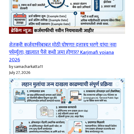
शेतकरी कर्जमाफीबाबत मोठी घोषणा! दत्तात्रय भरणे यांचा नवा
फॉर्म्युला; खात्यात पैसे कधी जमा होणार? Karjmafi yojana
2026
by samacharkatta11
July 27, 2026