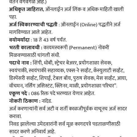
वेतन वेगवेगळे आहे.)
अधिकृत जाहिरात,
ऑनलाईन अर्ज लिंक व अधिक माहिती खाली
पहा.
अर्ज स्विकारण्याची पद्धती
: ऑनलाईन (Online) पद्धतीने अर्ज
मागविण्यात आले आहेत.
वयोमर्यादा
: 18 ते 43 वर्ष पर्यंत.
भरती कालावधी :
कायमस्वरूपी (Permanent) नोकरी
मिळवण्यासाठी चांगली संधी.
पदाचे नाव :
शिंपी, धोबी, स्ट्रेचर बेअरर, प्रयोगशाळा सेवक,
स्वयंपाकी, स्वयंपाकी सहाय्यक, एक्स-रे सर्व्हंट, कॅस्युलाटी सर्व्हंट,
डिस्पेंसरी सर्व्हंट, शिपाई, टेबल बॉय, पुरुष सेवक, मेस सर्व्हंट, आया,
वॉचमन, नर्सिंग असिस्टंट, क्लिनर, माळी, प्रयोगशाळा परिचर”.
एकूण पदे :
086 रिक्त पदे भरण्यात येणार आहेत.
नोकरी ठिकाण :
नांदेड.
अर्ज करणाऱ्यांनी सर्व अटी व शर्ती काळजीपूर्वक वाचूनच अर्ज सादर
करावा.
निवड झालेल्या उमेदवारांनी सर्व मूळ कागदपत्रे पडताळणीसाठी
सादर करणे अनिवार्य आहे.