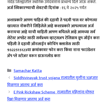
नांदेड जिल्ह्यातील स्थानिक उमेदवारांना प्राधान्य दिले जाऊ शकते.
अर्ज स्विकारण्याची शेवटची दिनांक
: १६ मे २०२५ पर्यंत
अशाप्रकारे आपण पाहिलं की दहावी ते पदवी पास वर कोणत्या
खात्यात नोकरीने लिहिलेले आहे कशाप्रकारे आपल्याला अर्ज
करायचा आहे याची माहिती आपण बघितले आहे आमच्या सर्व
लेटेस्ट अपडेट साठी सर्वप्रथम व्हाट्सअप टेलिग्राम ग्रुप जॉईन करा
पहिली ते दहावी ऑनलाईन कोचिंग क्लासेस साठी
9322515123या क्रमांकावर फोन करा किंवा नाना फाउंडेशन
ॲप प्ले स्टोअर वरून डाऊनलोड करा
Categories
Samachar Katta
Siddhivinayak trust yojana राज्यातील मुलींना 10हजार
मिळणार आताच अर्ज करा
E Pink Rickshaw Scheme राज्यातील महिलांना मोफत
रिक्षा मिळणार आत्ताच अर्ज करा