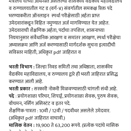
मंत्रालय यांच्या अधिनस्त असलेल्या शासकीय वैद्यकीय महाविद्यालय
व रुग्णालयातील गट ड (वर्ग-४) संवर्गातील समकक्ष रिक्त पदे
भरण्याकरीता ऑनलाइन स्पर्धा परीक्षेसाठी अर्हता प्राप्त
उमेदवारांकडून विहित नमुण्यात अर्ज मागविण्यात येत आहेत.
उमेदवाराची शैक्षणिक अर्हता, पर्दाचा तपशिल, शासनाच्या
नियमानुसार संवैधानिक आरक्षण व समांतर आरक्षण, स्पर्धा परीक्षेचा
अभ्यासक्रम आणि अर्ज करण्यासाठी मार्गदर्शक सुचना इत्यादीची
सविस्तर माहिती, अधिकृत pdf जाहिरात व
भरती विभाग :
जिल्हा निवड समिती तथा अधिष्ठाता, शासकीय
वैद्यकीय महाविद्यालय, व रुण्यालय द्वारे ही भरती जाहिरात प्रसिद्ध
करण्यात आली आहे.
भरती प्रकार :
सरकारी नोकरी मिळवण्यासाठी चांगली संधी आहे.
पदे
: प्रयोगशाळा परिचर, शिपाई, प्रयोगशाळा सेवक, पुरुष सेवक,
वॉचमन, नर्सिंग असिस्टंट व इतर पदे.
शैक्षणिक पात्रता : 10वी / 12वी / पदवीधर असलेले उमेदवार.
(अधिकृत pdf जाहिरात वाचावी.)
मासिक वेतन :
19,900 ते 63,200 रूपये. (प्रत्येक पदांचे मासिक