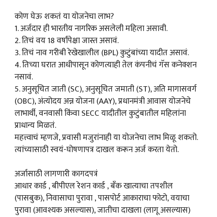
कोण घेऊ शकतं या योजनेचा लाभ?
1. अर्जदार ही भारतीय नागरिक असलेली महिला असावी.
2. तिचं वय 18 वर्षांपेक्षा जास्त असावं.
3. तिचं नाव गरीबी रेखेखालील (BPL) कुटुंबांच्या यादीत असावं.
4. तिच्या घरात आधीपासून कोणत्याही तेल कंपनीचं गॅस कनेक्शन
नसावं.
5. अनुसूचित जाती (SC), अनुसूचित जमाती (ST), अति मागासवर्ग
(OBC), अंत्योदय अन्न योजना (AAY), प्रधानमंत्री आवास योजनेचे
लाभार्थी, वनवासी किंवा SECC यादीतील कुटुंबातील महिलांना
प्राधान्य मिळतं.
महत्त्वाचं म्हणजे, प्रवासी मजुरांनाही या योजनेचा लाभ मिळू शकतो.
त्यांच्यासाठी स्वयं-घोषणापत्र दाखल करून अर्ज करता येतो.
अर्जासाठी लागणारी कागदपत्रं
आधार कार्ड , बीपीएल रेशन कार्ड , बँक खात्याचा तपशील
(पासबुक), निवासाचा पुरावा , पासपोर्ट आकाराचा फोटो, वयाचा
पुरावा (आवश्यक असल्यास), जातीचा दाखला (लागू असल्यास)