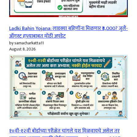
Ladki Bahin Yojana: लाडक्या बहिणींना मिळणार ₹3,000? जुलै-
ऑगस्ट हप्त्याबाबत मोठी अपडेट
by samacharkatta11
August 8, 2026
१०वी-१२वी बोर्डाच्या परीक्षेत चांगले यश मिळवायचे असेल तर