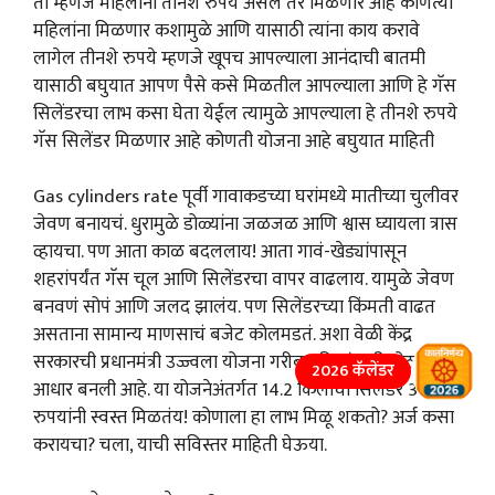
ती म्हणजे महिलांना तीनशे रुपये असेल तर मिळणार आहे कोणत्या
महिलांना मिळणार कशामुळे आणि यासाठी त्यांना काय करावे
लागेल तीनशे रुपये म्हणजे खूपच आपल्याला आनंदाची बातमी
यासाठी बघुयात आपण पैसे कसे मिळतील आपल्याला आणि हे गॅस
सिलेंडरचा लाभ कसा घेता येईल त्यामुळे आपल्याला हे तीनशे रुपये
गॅस सिलेंडर मिळणार आहे कोणती योजना आहे बघुयात माहिती
Gas cylinders rate पूर्वी गावाकडच्या घरांमध्ये मातीच्या चुलीवर
जेवण बनायचं. धुरामुळे डोळ्यांना जळजळ आणि श्वास घ्यायला त्रास
व्हायचा. पण आता काळ बदललाय! आता गावं-खेड्यांपासून
शहरांपर्यंत गॅस चूल आणि सिलेंडरचा वापर वाढलाय. यामुळे जेवण
बनवणं सोपं आणि जलद झालंय. पण सिलेंडरच्या किंमती वाढत
असताना सामान्य माणसाचं बजेट कोलमडतं. अशा वेळी केंद्र
सरकारची प्रधानमंत्री उज्ज्वला योजना गरीब महिलांसाठी मोठा
2026 कॅलेंडर
आधार बनली आहे. या योजनेअंतर्गत 14.2 किलोचा सिलेंडर 300
रुपयांनी स्वस्त मिळतंय! कोणाला हा लाभ मिळू शकतो? अर्ज कसा
करायचा? चला, याची सविस्तर माहिती घेऊया.