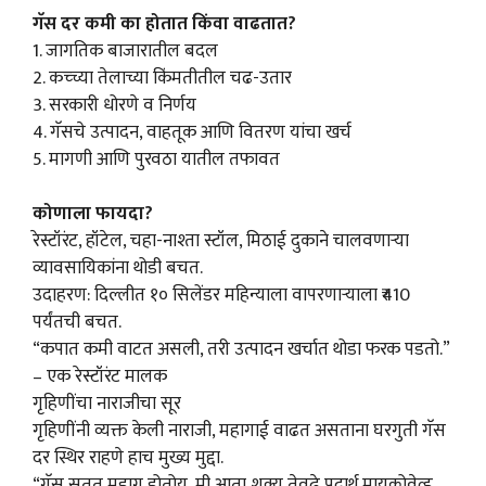
गॅस दर कमी का होतात किंवा वाढतात?
1. जागतिक बाजारातील बदल
2. कच्च्या तेलाच्या किंमतीतील चढ-उतार
3. सरकारी धोरणे व निर्णय
4. गॅसचे उत्पादन, वाहतूक आणि वितरण यांचा खर्च
5. मागणी आणि पुरवठा यातील तफावत
कोणाला फायदा?
रेस्टॉरंट, हॉटेल, चहा-नाश्ता स्टॉल, मिठाई दुकाने चालवणाऱ्या
व्यावसायिकांना थोडी बचत.
उदाहरण: दिल्लीत १० सिलेंडर महिन्याला वापरणाऱ्याला ₹410
पर्यंतची बचत.
“कपात कमी वाटत असली, तरी उत्पादन खर्चात थोडा फरक पडतो.”
– एक रेस्टॉरंट मालक
गृहिणींचा नाराजीचा सूर
गृहिणींनी व्यक्त केली नाराजी, महागाई वाढत असताना घरगुती गॅस
दर स्थिर राहणे हाच मुख्य मुद्दा.
“गॅस सतत महाग होतोय, मी आता शक्य तेवढे पदार्थ मायक्रोवेव्ह