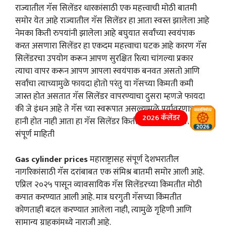
राज्यातील गॅस सिलेंडर धारकांसाठी एक महत्त्वाची मोठी बातमी
समोर येत आहे राज्यातील गॅस सिलेंडर हा आता स्वस्त झालेला आहे
नेमका किती रुपयांनी झालेला आहे बघुयात सर्वांच्या स्वयंपाक
करत असणारा सिलेंडर हा एकदम महत्त्वाचा घटक आहे कारण गॅस
सिलेंडरचा उपयोग करून आपण सुरक्षित रित्या चांगल्या प्रकार
त्याचा वापर करून आपण आपला स्वयंपाक बनवत असतो आणि
सर्वांचा त्याच्यामुळे फायदा होतो परंतु या गॅसच्या किमती कमी
जास्त होत असतात गॅस सिलेंडर वापरण्याचा दुसरा म्हणजे फायदा
की जे इंधन आहे ते गॅस च्या स्वरूपात असल्यामुळे पर्यावरणाच्या
2026 कॅलेंडर
हानी होत नाही आता हा गॅस सिलेंडर किती रुपये कमी झालाय पाहू
संपूर्ण माहिती
Gas cylinder prices
महाराष्ट्रासह संपूर्ण देशभरातील
नागरिकांसाठी गॅस दरांबाबत एक संमिश्र बातमी समोर आली आहे.
एप्रिल २०२५ पासून व्यावसायिक गॅस सिलेंडरच्या किमतीत मोठी
कपात करण्यात आली आहे. मात्र घरगुती गॅसच्या किंमतीत
कोणताही बदल करण्यात आलेला नाही, त्यामुळे गृहिणी आणि
सामान्य ग्राहकांमध्ये नाराजी आहे.