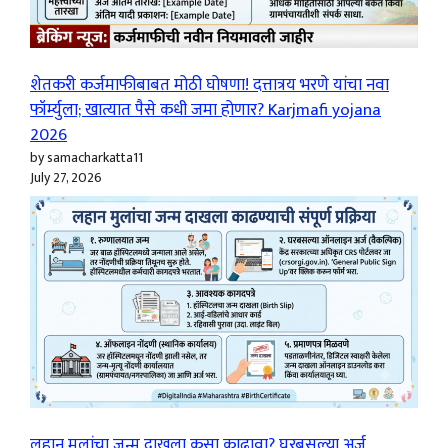
शेतकरी कर्जमाफीबाबत मोठी घोषणा! दत्तात्रय भरणे यांचा नवा
फॉर्म्युला; खात्यात पैसे कधी जमा होणार? Karjmafi yojana
2026
by samacharkatta11
July 27, 2026
लहान मुलांचा जन्म दाखला कसा काढावा? घरबसल्या अर्ज